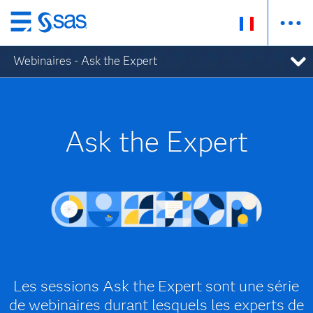
Passer
au
Webinaires - Ask the Expert
contenu
principal
Ask the Expert
Les sessions Ask the Expert sont une série
de webinaires durant lesquels les experts de