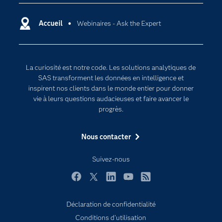
Carrières
Data science
Certifications
Accueil
Webinaires - Ask the Expert
Intelligence artificielle
Communities
Internet des objets
Developers
L'analytique
La curiosité est notre code. Les solutions analytiques de
Documentation
Transformation digitale
SAS transforment les données en intelligence et
Pour les enseignants
inspirent nos clients dans le monde entier pour donner
vie à leurs questions audacieuses et faire avancer le
Entreprise
progrès.
Etudiants
Nous contacter
Formations
My SAS
Suivez-nous
Pourquoi SAS ?
Facebook
Twitter
LinkedIn
YouTube
RSS
Produits
SAS Viya
Déclaration de confidentialité
Conditions d'utilisation
Secteurs d'activité