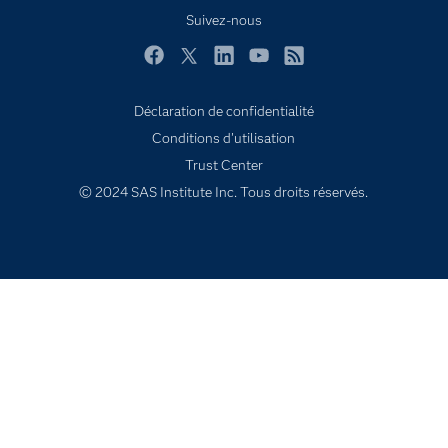
My SAS
Suivez-nous
Pourquoi SAS ?
Facebook
Twitter
LinkedIn
YouTube
RSS
Produits
SAS Viya
Déclaration de confidentialité
Conditions d'utilisation
Secteurs d'activité
Trust Center
Solutions
© 2024 SAS Institute Inc. Tous droits réservés.
Support & Services
Tester / Acheter
Tutoriels vidéo
Évènements