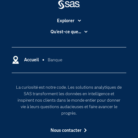
Explorer
Accessibilité
Qu'est-ce que...
Actualités
Cloud computing
Carrières
Data science
Certifications
Accueil
Banque
Intelligence artificielle
Communities
Internet des objets
Developers
L'analytique
La curiosité est notre code. Les solutions analytiques de
Documentation
Transformation digitale
SAS transforment les données en intelligence et
Pour les enseignants
inspirent nos clients dans le monde entier pour donner
vie à leurs questions audacieuses et faire avancer le
Entreprise
progrès.
Etudiants
Nous contacter
Formations