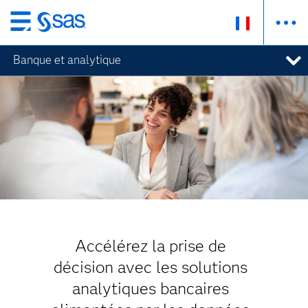
Passer
au
Banque et analytique
contenu
principal
Accélérez la prise de
décision avec les solutions
analytiques bancaires