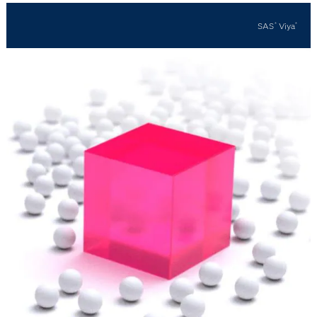
SAS
Viya
®
®