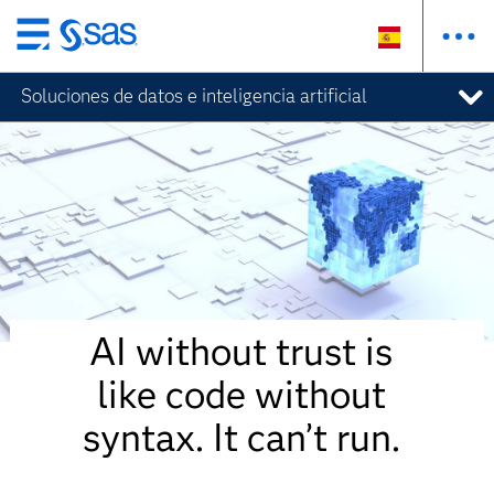
Ir
al
Soluciones de datos e inteligencia artificial
contenido
principal
AI without trust is
like code without
syntax. It can’t run.