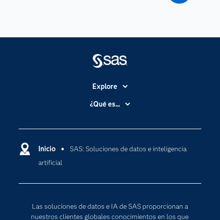
Explore
Accesibilidad
¿Qué es...
Certificación
Analítica
Compañía
Ciencia de datos
Comunidades
Inicio
SAS: Soluciones de datos e inteligencia
Cloud Computing
artificial
Desarrolladores
Inteligencia artificial
Para los educadores
Documentación
Las soluciones de datos e IA de SAS proporcionan a
Estudiantes
nuestros clientes globales conocimientos en los que