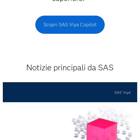
Scopri SAS Viya Copilot
Notizie principali da SAS
SAS
Viya
®
®