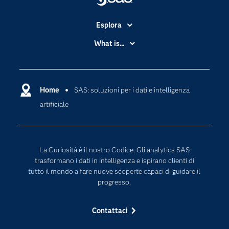
Esplora
Accessibilità
What is...
Certificazione
Analytics
Community
Cloud Computing
Documentazione
Home
SAS: soluzioni per i dati e intelligenza
Data Science
artificiale
Per i Docenti
Generative AI
Eventi
Intelligenza Artificiale
Formazione
Internet of Things
La Curiosità è il nostro Codice. Gli analytics SAS
La nostra azienda
trasformano i dati in intelligenza e ispirano clienti di
tutto il mondo a fare nuove scoperte capaci di guidare il
My SAS
progresso.
News Room
Opportunità di lavoro
Contattaci
Perché SAS?