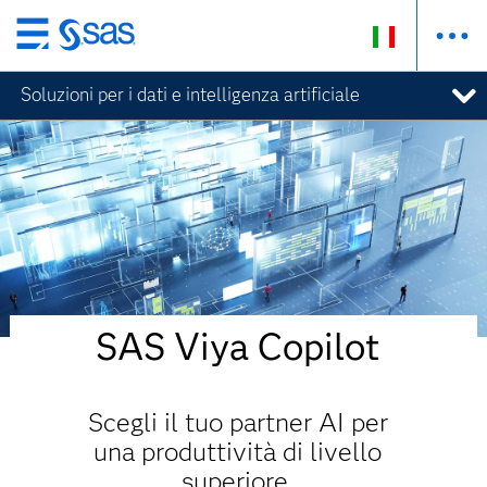
Passa
ai
Soluzioni per i dati e intelligenza artificiale
contenuti
principali
SAS Viya Copilot
Scegli il tuo partner AI per
una produttività di livello
superiore.