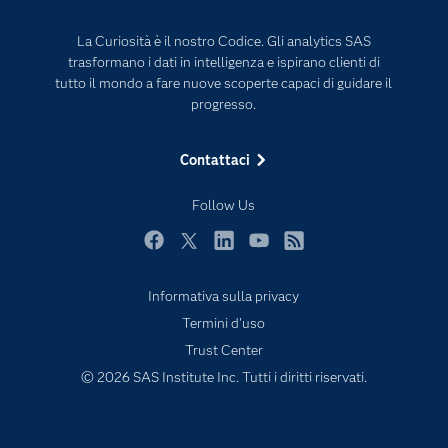
Eventi
Intelligenza Artificiale
La Curiosità è il nostro Codice. Gli analytics SAS
Formazione
Internet of Things
trasformano i dati in intelligenza e ispirano clienti di
La nostra azienda
tutto il mondo a fare nuove scoperte capaci di guidare il
progresso.
My SAS
News Room
Contattaci
Opportunità di lavoro
Follow Us
Perché SAS?
Prodotti
Facebook
Twitter
LinkedIn
YouTube
RSS
Prova / Acquista
Informativa sulla privacy
SAS Viya
Termini d'uso
Sei uno studente?
Trust Center
© 2026 SAS Institute Inc. Tutti i diritti riservati.
Settori di Mercato
Soluzioni
Supporto e Servizi