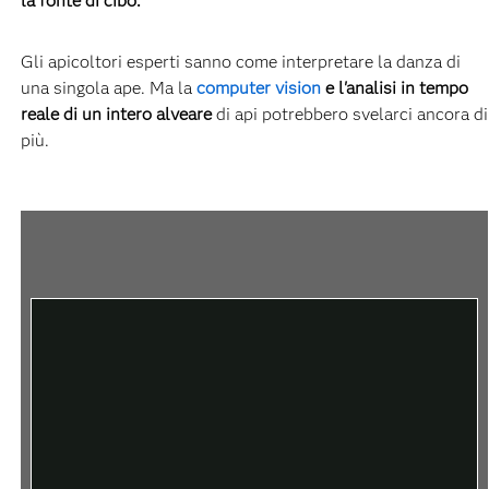
la fonte di cibo.
Gli apicoltori esperti sanno come interpretare la danza di
una singola ape. Ma la
computer vision
e l'analisi in tempo
reale di un intero alveare
di api potrebbero svelarci ancora di
più.