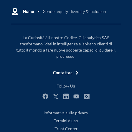
Community
Cloud Computing
Documentazione
Home
Gender equity, diversity & inclusion
Data Science
Per i Docenti
Generative AI
Eventi
Intelligenza Artificiale
La Curiosità è il nostro Codice. Gli analytics SAS
Formazione
Internet of Things
trasformano i dati in intelligenza e ispirano clienti di
La nostra azienda
tutto il mondo a fare nuove scoperte capaci di guidare il
progresso.
My SAS
News Room
Contattaci
Opportunità di lavoro
Follow Us
Perché SAS?
Prodotti
Facebook
Twitter
LinkedIn
YouTube
RSS
Prova / Acquista
Informativa sulla privacy
SAS Viya
Termini d'uso
Sei uno studente?
Trust Center