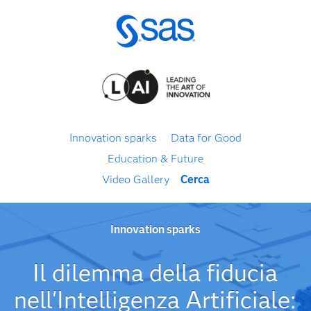
Innovation sparks
Data for Good
Education & Future
Video Gallery
Cerca
Innovation sparks
Il dilemma della fiducia
nell'Intelligenza Artificiale: