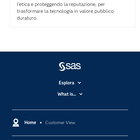
l’etica e proteggendo la reputazione, per
trasformare la tecnologia in valore pubblico
duraturo.
Esplora
Accessibilità
What is...
Certificazione
Analytics
Community
Cloud Computing
Documentazione
Home
Customer View
Data Science
Per i Docenti
Generative AI