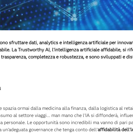
no sfruttare dati, analytics e intelligenza artificiale per innova
ile. La Trustworthy AI, l’intelligenza artificiale affidabile, si ri
 e trasparenza, completezza e robustezza, e sono sviluppati e di
a
ale spazia ormai dalla medicina alla finanza, dalla logistica al reta
sumo al settore viaggi... man mano che l'IA si diffonderà, influen
la personale. Le opportunità sono incredibili ma vanno di pari pas
za un’adeguata governance che tenga conto dell’
affidabilità dell’I