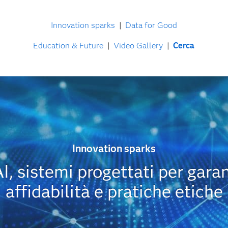
Innovation sparks
|
Data for Good
Education & Future
|
Video Gallery
|
Cerca
Innovation sparks
, sistemi progettati per garan
affidabilità e pratiche etiche