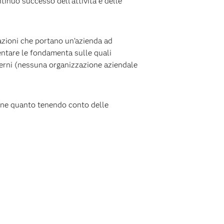
tinuo successo dell'attività e delle
vazioni che portano un’azienda ad
sentare le fondamenta sulle quali
nterni (nessuna organizzazione aziendale
terne quanto tenendo conto delle