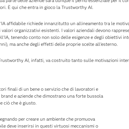
 da parte delle aziende sarà dunque il perno essenziale per il con
ori. È qui che entra in gioco la Trustworthy AI.
IA affidabile richiede innanzitutto un allineamento tra le moti
i valori organizzativi esistenti. I valori aziendali devono rappre
ell’IA, tenendo conto non solo delle esigenze e degli obiettivi i
nni), ma anche degli effetti delle proprie scelte all’esterno.
 Trustworthy AI, infatti, va costruito tanto sulle motivazioni in
ri finali di un bene o servizio che di lavoratori e
on brand e aziende che dimostrano una forte bussola
 ciò che è giusto.
mpegnando per creare un ambiente che promuova
bile deve inserirsi in questi virtuosi meccanismi o