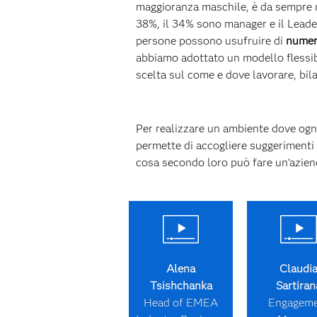
maggioranza maschile, è da sempre mo
38%, il 34% sono manager e il Leade
persone possono usufruire di
numero
abbiamo adottato un modello flessib
scelta sul come e dove lavorare, bil
Per realizzare un ambiente dove ognu
permette di accogliere suggerimenti
cosa secondo loro può fare un’azien
Alena
Claudi
Tsishchanka
Sartiran
Head of EMEA
Engagem