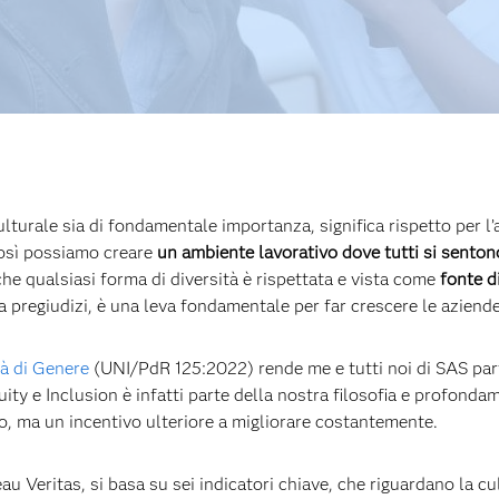
turale sia di fondamentale importanza, significa rispetto per l’al
così possiamo creare
un ambiente lavorativo dove tutti si sento
che qualsiasi forma di diversità è rispettata e vista come
fonte d
za pregiudizi, è una leva fondamentale per far crescere le aziende
tà di Genere
(UNI/PdR 125:2022) rende me e tutti noi di SAS part
uity e Inclusion è infatti parte della nostra filosofia e profond
, ma un incentivo ulteriore a migliorare costantemente.
au Veritas, si basa su sei indicatori chiave, che riguardano la cul