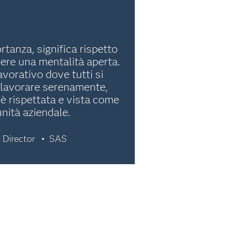
tanza, significa rispetto
avere una mentalità aperta.
vorativo dove tutti si
 lavorare serenamente,
 è rispettata e vista come
nità aziendale.
 Director
SAS