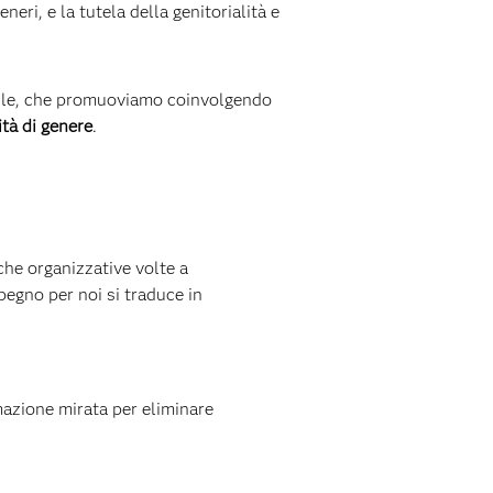
neri, e la tutela della genitorialità e
ibile, che promuoviamo coinvolgendo
ità di genere
.
che organizzative volte a
egno per noi si traduce in
mazione mirata per eliminare