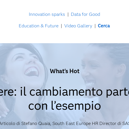
Innovation sparks
|
Data for Good
Education & Future
|
Video Gallery
|
Cerca
What's Hot
ere: il cambiamento parte
con l’esempio
Articolo di Stefano Quaia, South East Europe HR Director di SA