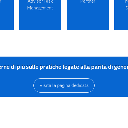
r
Advisor Risk
Partner
M
Management
S
rne di più sulle pratiche legate alla parità di gene
Visita la pagina dedicata