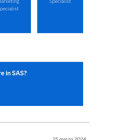
arketing
Specialist
pecialist
re in SAS?
25 marzo 2024