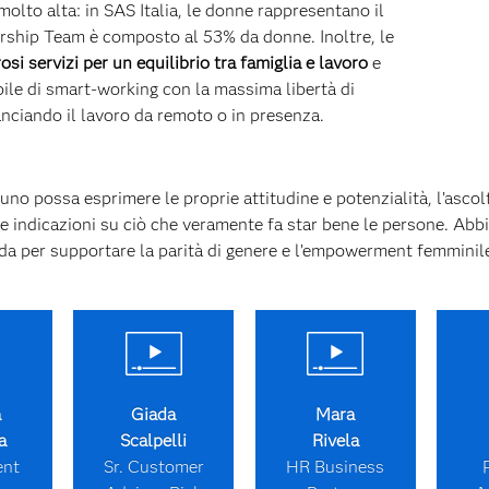
lto alta: in SAS Italia, le donne rappresentano il
rship Team è composto al 53% da donne. Inoltre, le
si servizi per un equilibrio tra famiglia e lavoro
e
ile di smart-working con la massima libertà di
anciando il lavoro da remoto o in presenza.
no possa esprimere le proprie attitudine e potenzialità, l’asco
 e indicazioni su ciò che veramente fa star bene le persone. Ab
da per supportare la parità di genere e l’empowerment femminile
a
Giada
Mara
a
Scalpelli
Rivela
ent
Sr. Customer
HR Business