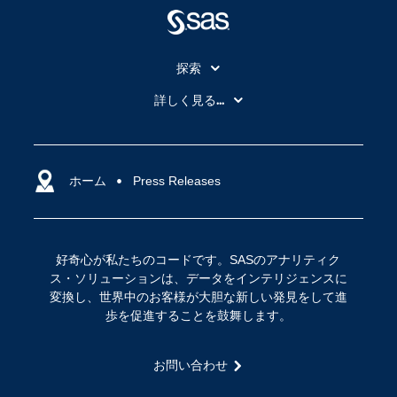
探索
My SAS
詳しく見る...
SAS Viya
アナリティクス
SASを選ぶ理由
人工知能（AI）
アクセシビリティ
ホーム
クラウド・コンピューティング
Press Releases
イベント
データサイエンス
コミュニティ
デジタル・トランスフォーメーション
好奇心が私たちのコードです。SASのアナリティク
サポート
IoT
ス・ソリューションは、データをインテリジェンスに
ソリューション
変換し、世界中のお客様が大胆な新しい発見をして進
歩を促進することを鼓舞します。
トレーニング
ドキュメンテーション
お問い合わせ
ニュースルーム