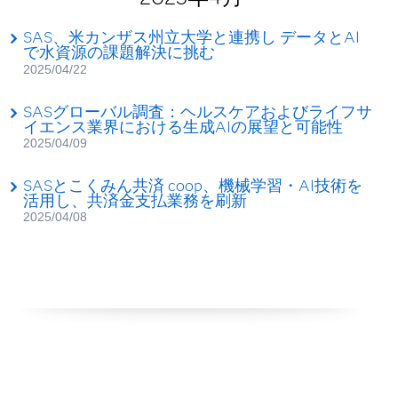
SAS、米カンザス州立大学と連携し データとAI
で水資源の課題解決に挑む
2025/04/22
SASグローバル調査：ヘルスケアおよびライフサ
イエンス業界における生成AIの展望と可能性
2025/04/09
SAS​とこくみん共済 coop​​、​機械学習・AI技術を
活用し、共済金支払業務​​を​​刷新​
2025/04/08