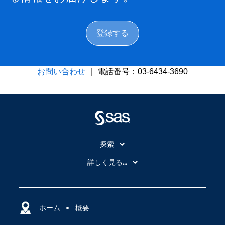
登録する
お問い合わせ
｜ 電話番号：03-6434-3690
探索
My SAS
詳しく見る...
SAS Viya
アナリティクス
SASを選ぶ理由
人工知能（AI）
アクセシビリティ
ホーム
クラウド・コンピューティング
概要
イベント
データサイエンス