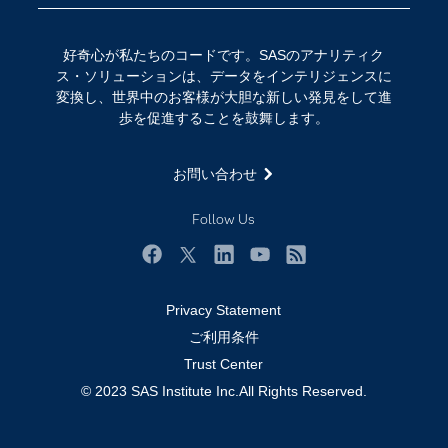
コミュニティ
デジタル・トランスフォーメーション
好奇心が私たちのコードです。SASのアナリティク
サポート
IoT
ス・ソリューションは、データをインテリジェンスに
ソリューション
変換し、世界中のお客様が大胆な新しい発見をして進
歩を促進することを鼓舞します。
トレーニング
ドキュメンテーション
お問い合わせ
ニュースルーム
Follow Us
ビデオチュートリアル
企業
Facebook
Twitter
LinkedIn
YouTube
RSS
学生
Privacy Statement
採用・求人情報
ご利用条件
教職員の皆様へ
Trust Center
© 2023 SAS Institute Inc.All Rights Reserved.
業種
製品