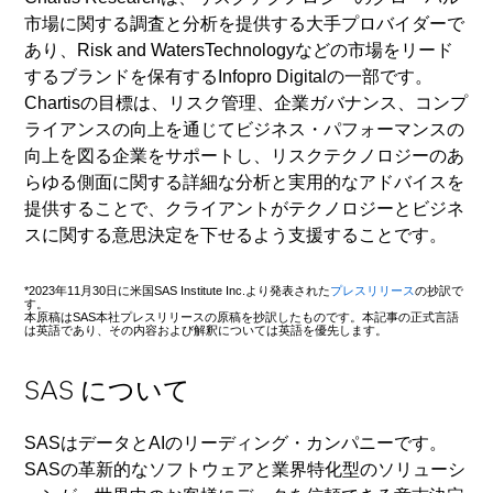
市場に関する調査と分析を提供する大手プロバイダーで
あり、Risk and WatersTechnologyなどの市場をリード
するブランドを保有するInfopro Digitalの一部です。
Chartisの目標は、リスク管理、企業ガバナンス、コンプ
ライアンスの向上を通じてビジネス・パフォーマンスの
向上を図る企業をサポートし、リスクテクノロジーのあ
らゆる側面に関する詳細な分析と実用的なアドバイスを
提供することで、クライアントがテクノロジーとビジネ
スに関する意思決定を下せるよう支援することです。
*2023年11月30日に米国SAS Institute Inc.より発表された
プレスリリース
の抄訳で
す。
本原稿はSAS本社プレスリリースの原稿を抄訳したものです。本記事の正式言語
は英語であり、その内容および解釈については英語を優先します。
SAS について
SASはデータとAIのリーディング・カンパニーです。
SASの革新的なソフトウェアと業界特化型のソリューシ