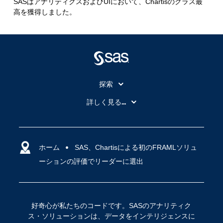
SASはアナリティクスおよびUIにおいて、Chartisのクラス最
高を獲得しました。
探索
My SAS
詳しく見る...
SAS Viya
アナリティクス
SASを選ぶ理由
人工知能（AI）
アクセシビリティ
ホーム
クラウド・コンピューティング
SAS、Chartisによる初のFRAMLソリュ
ーションの評価でリーダーに選出
イベント
データサイエンス
コミュニティ
デジタル・トランスフォーメーション
サポート
IoT
好奇心が私たちのコードです。SASのアナリティク
ソリューション
ス・ソリューションは、データをインテリジェンスに