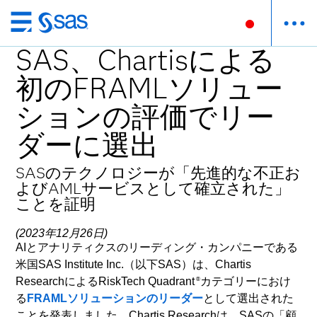
Skip
to
SAS、Chartisによる
main
初のFRAMLソリュー
content
ションの評価でリー
ダーに選出
SASのテクノロジーが「先進的な不正お
よびAMLサービスとして確立された」
ことを証明
(2023年12月26日)
AIとアナリティクスのリーディング・カンパニーである
米国SAS Institute Inc.（以下SAS）は、Chartis
ResearchによるRiskTech Quadrant
カテゴリーにおけ
®
る
FRAMLソリューションのリーダー
として選出された
ことを発表しました。Chartis Researchは、SASの「顧