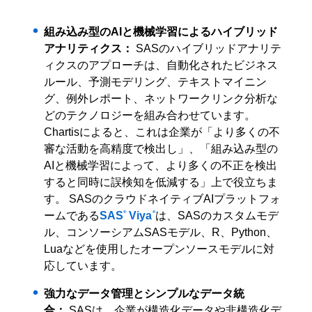
組み込み型のAIと機械学習によるハイブリッド
アナリティクス：
SASのハイブリッドアナリテ
ィクスのアプローチは、自動化されたビジネス
ルール、予測モデリング、テキストマイニン
グ、例外レポート、ネットワークリンク分析な
どのテクノロジーを組み合わせています。
Chartisによると、これは企業が「より多くの不
審な活動を高精度で検出し」、「組み込み型の
AIと機械学習によって、より多くの不正を検出
すると同時に誤検知を低減する」上で役立ちま
す。 SASのクラウドネイティブAIプラットフォ
®
®
ームである
SAS
Viya
は、SASのカスタムモデ
ル、コンソーシアムSASモデル、R、Python、
Luaなどを使用したオープンソースモデルに対
応しています。
強力なデータ管理とシンプルなデータ統
合：
SASは、企業が構造化データや非構造化デ