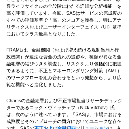
客ライフサイクルの全段階にわたる詳細な分析機能」を
高く評価しています。今回、SASはサービスの完成度の
すべての評価基準で「高」のスコアを獲得し、特にアナ
リティクスおよびユーザーインターフェイス（UI）基準
においてクラス最高となりました。
FRAMLは、金融機関（および増え続ける規制当局と行
政機関）が違法な資金の流れの追跡や、種類が異なる金
融犯罪の結びつきを調査し、リスクをより包括的に把握
できるように、不正とマネーロンダリング対策（AML）
のワークフローを組み合わせるという発想から、より広
範な機能へと進化しました。
Chartisの金融犯罪および不正市場担当リサーチディレク
ターであるニック・ヴィッチェフ（Nick Vitchev）氏
は、次のように述べています。「SASは、市場における
成熟度とそのアプローチの両方においてユニークな存在
です。SASの
不正および金融犯罪ソリューション
は、AI