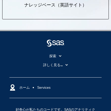
ナレッジベース（英語サイト）
探索
My SAS
詳しく見る...
SAS Viya
アナリティクス
SASを選ぶ理由
人工知能（AI）
アクセシビリティ
ホーム
クラウド・コンピューティング
Services
イベント
データサイエンス
コミュニティ
デジタル・トランスフォーメーション
好奇心が私たちのコードです。SASのアナリティク