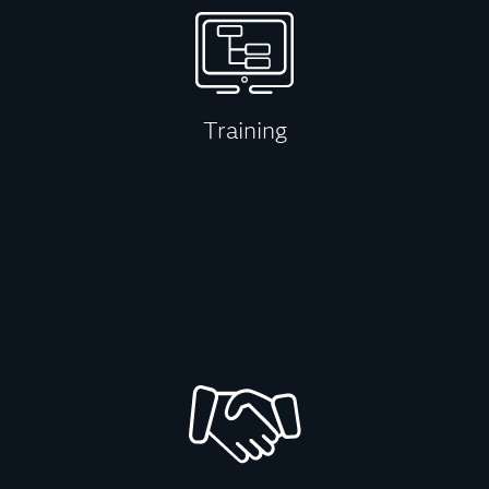
Training
We provide convenient,
flexible training to advance your
team's analytical skills.