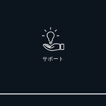
のスキル向上に役立つ利便性と柔
軟性に優れたトレーニングを提供
します。
サポート
世界最高水準のサポート体制で迅
速な問題解決をお手伝いするた
め、お客様は前進を続けることが
できます。