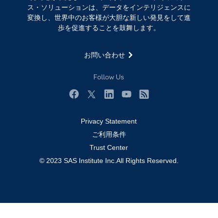
サポート
IoT
ス・ソリューションは、データをインテリジェンスに
ソリューション
変換し、世界中のお客様が大胆な新しい発見をして進
歩を促進することを鼓舞します。
トレーニング
ドキュメンテーション
お問い合わせ
ニュースルーム
Follow Us
ビデオチュートリアル
企業
Facebook
Twitter
LinkedIn
YouTube
RSS
学生
Privacy Statement
採用・求人情報
ご利用条件
教職員の皆様へ
Trust Center
© 2023 SAS Institute Inc.All Rights Reserved.
業種
製品
試用 / 購入
認定資格