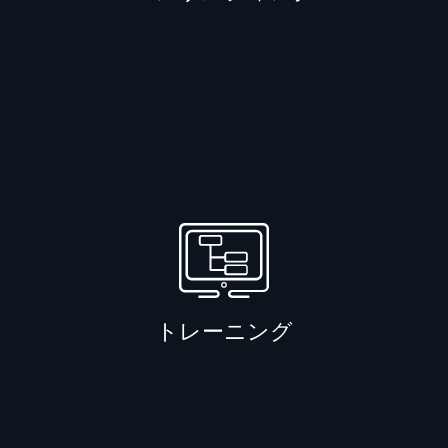
SASのテクノロジーから最大限の
価値を引き出す方法を、専門家と
のコラボレーションを通じて発見
できます。
トレーニング
お客様のアナリティクス・チーム