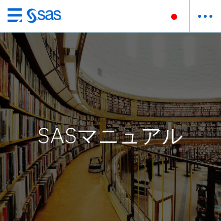
Skip
to
main
content
SASマニュアル