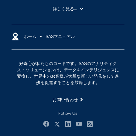
My SAS
詳しく見る...
SAS Viya
アナリティクス
SASを選ぶ理由
人工知能（AI）
アクセシビリティ
ホーム
クラウド・コンピューティング
SASマニュアル
イベント
データサイエンス
コミュニティ
デジタル・トランスフォーメーション
好奇心が私たちのコードです。SASのアナリティク
サポート
IoT
ス・ソリューションは、データをインテリジェンスに
ソリューション
変換し、世界中のお客様が大胆な新しい発見をして進
歩を促進することを鼓舞します。
トレーニング
ドキュメンテーション
お問い合わせ
ニュースルーム
Follow Us
ビデオチュートリアル
企業
Facebook
Twitter
LinkedIn
YouTube
RSS