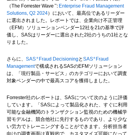
（The Forrester Wave
:
Enterprise Fraud Management
™
Solutions,
Q2 2024
）において、最高位であるリーダー
に選出されました。レポートでは、企業向け不正管理
（EFM）ソリューションベンダー12社を21の基準で評
価し、SASはリーダーに選出された2社のうちの1社とな
りました。
さらに、
SAS
Fraud Decisioning
と
SAS
Fraud
®
®
Management
で構成されるSASのEFMソリューション
は、「現行製品・サービス」のカテゴリーにおいて調査
対象ベンダーの中で最高スコアを獲得しました。
Forrester社のレポートは、SASについて次のように評価
しています。「SASによって製品化された、すぐに利用
可能な金融機関のトランザクション監視のための機械学
習モデルは、競合他社に先行するものであり、より少な
い労力でトレーニングすることができます。分析担当者
向けの調査画面は直観的で、カスタマイズ可能になって