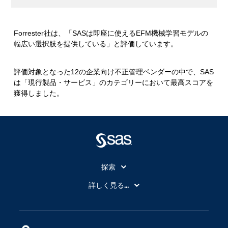
Forrester社は、「SASは即座に使えるEFM機械学習モデルの
幅広い選択肢を提供している」と評価しています。
評価対象となった12の企業向け不正管理ベンダーの中で、SAS
は「現行製品・サービス」のカテゴリーにおいて最高スコアを
獲得しました。
探索
My SAS
詳しく見る...
SAS Viya
アナリティクス
SASを選ぶ理由
人工知能（AI）