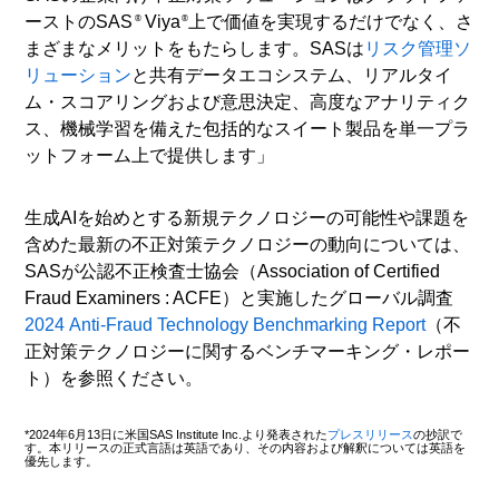
ーストのSAS
Viya
上で価値を実現するだけでなく、さ
®
®
まざまなメリットをもたらします。SASは
リスク管理ソ
リューション
と共有データエコシステム、リアルタイ
ム・スコアリングおよび意思決定、高度なアナリティク
ス、機械学習を備えた包括的なスイート製品を単一プラ
ットフォーム上で提供します」
生成AIを始めとする新規テクノロジーの可能性や課題を
含めた最新の不正対策テクノロジーの動向については、
SASが公認不正検査士協会（Association of Certified
Fraud Examiners : ACFE）と実施したグローバル調査
2024 Anti-Fraud Technology Benchmarking Report
（不
正対策テクノロジーに関するベンチマーキング・レポー
ト）を参照ください。
*2024年6月13日に米国SAS Institute Inc.より発表された
プレスリリース
の抄訳で
す。本リリースの正式言語は英語であり、その内容および解釈については英語を
優先します。