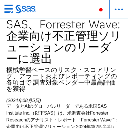
Skip
to
SAS、Forrester Wave:
main
企業向け不正管理ソリ
content
ューションのリーダ
ーに選出
機械学習ベースのリスク・スコアリン
グ、アラートおよびレポーティングの
各項目で 調査対象ベンダー中最高評価
を獲得
(2024年08月5日)
データとAIのグローバルリーダーである米国SAS
Institute Inc.（以下SAS）は、米調査会社Forrester
Researchのアナリスト・レポート「Forrester Wave
：
™
企業向け不正管理ソリューション 2024年第2四半期」