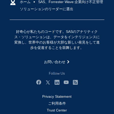
アクセシビリティ
ホーム
クラウド・コンピューティング
SAS、Forrester Wave:企業向け不正管理
ソリューションのリーダーに選出
イベント
データサイエンス
コミュニティ
デジタル・トランスフォーメーション
サポート
IoT
好奇心が私たちのコードです。SASのアナリティク
ソリューション
ス・ソリューションは、データをインテリジェンスに
変換し、世界中のお客様が大胆な新しい発見をして進
トレーニング
歩を促進することを鼓舞します。
ドキュメンテーション
ニュースルーム
お問い合わせ
ビデオチュートリアル
Follow Us
企業
学生
Facebook
Twitter
LinkedIn
YouTube
RSS
採用・求人情報
Privacy Statement
教職員の皆様へ
ご利用条件
Trust Center
業種