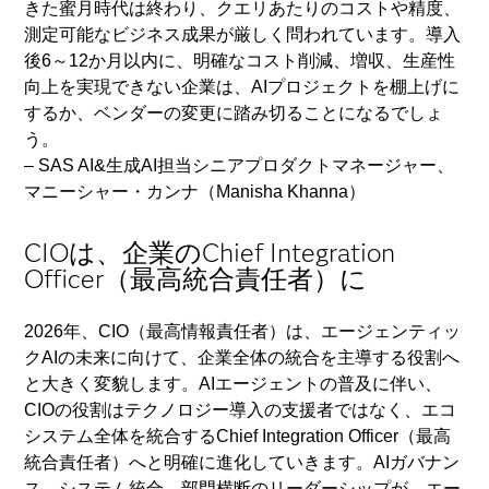
きた蜜月時代は終わり、クエリあたりのコストや精度、
測定可能なビジネス成果が厳しく問われています。導入
後6～12か月以内に、明確なコスト削減、増収、生産性
向上を実現できない企業は、AIプロジェクトを棚上げに
するか、ベンダーの変更に踏み切ることになるでしょ
う。
– SAS AI&生成AI担当シニアプロダクトマネージャー、
マニーシャー・カンナ（Manisha Khanna）
CIOは、企業のChief Integration
Officer（最高統合責任者）に
2026年、CIO（最高情報責任者）は、エージェンティッ
クAIの未来に向けて、企業全体の統合を主導する役割へ
と大きく変貌します。AIエージェントの普及に伴い、
CIOの役割はテクノロジー導入の支援者ではなく、エコ
システム全体を統合するChief Integration Officer（最高
統合責任者）へと明確に進化していきます。AIガバナン
ス、システム統合、部門横断のリーダーシップが、エー