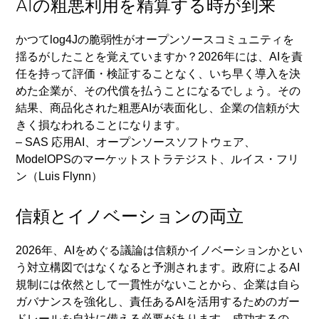
AIの粗悪利用を精算する時が到来
かつてlog4Jの脆弱性がオープンソースコミュニティを
揺るがしたことを覚えていますか？2026年には、AIを責
任を持って評価・検証することなく、いち早く導入を決
めた企業が、その代償を払うことになるでしょう。その
結果、商品化された粗悪AIが表面化し、企業の信頼が大
きく損なわれることになります。
– SAS 応用AI、オープンソースソフトウェア、
ModelOPSのマーケットストラテジスト、ルイス・フリ
ン（Luis Flynn）
信頼とイノベーションの両立
2026年、AIをめぐる議論は信頼かイノベーションかとい
う対立構図ではなくなると予測されます。政府によるAI
規制には依然として一貫性がないことから、企業は自ら
ガバナンスを強化し、責任あるAIを活用するためのガー
ドレールを自社に備える必要があります。成功するの