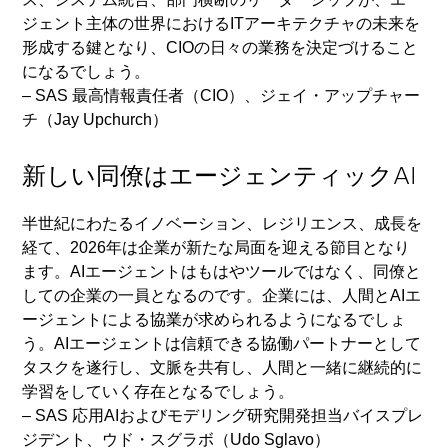
ジェント主体の世界におけるITアーキテクチャの未来を
形成する鍵となり、CIOの日々の業務を決定づけること
になるでしょう。
– SAS 最高情報責任者（CIO）、ジェイ・アップチャー
チ（Jay Upchurch）
新しい同僚はエージェンティックAI
半世紀にわたるイノベーション、レジリエンス、成長を
経て、2026年は企業が新たな局面を迎える節目となり
ます。AIエージェントはもはやツールではなく、同僚と
しての企業の一員となるのです。企業には、人間とAIエ
ージェントによる協業が求められるようになるでしょ
う。AIエージェントは信頼できる協働パートナーとして
タスクを遂行し、文脈を共有し、人間と一緒に継続的に
学習をしていく存在となるでしょう。
– SAS 応用AIおよびモデリング研究開発担当バイスプレ
ジデント、ウド・スグラボ（Udo Sglavo）