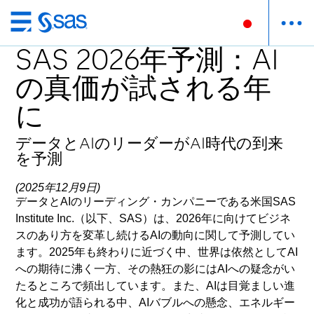
Skip
to
SAS 2026年予測：AI
main
の真価が試される年
content
に
データとAIのリーダーがAI時代の到来
を予測
(2025年12月9日)
データとAIのリーディング・カンパニーである米国SAS
Institute Inc.（以下、SAS）は、2026年に向けてビジネ
スのあり方を変革し続けるAIの動向に関して予測してい
ます。2025年も終わりに近づく中、世界は依然としてAI
への期待に沸く一方、その熱狂の影にはAIへの疑念がい
たるところで頻出しています。また、AIは目覚ましい進
化と成功が語られる中、AIバブルへの懸念、エネルギー