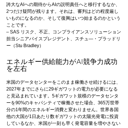
誇大なAIへの期待からAIの説明責任へと移行するなか、
2つだけ疑問が残ります。それは、審判はどの程度厳し
いものになるのか、そして復興はいつ始まるのかという
ことです。
– SAS リスク、不正、コンプライアンスソリューション
担当シニアバイスプレジデント、スチュ―・プラッドリ
ー（Stu Bradley）
エネルギー供給能力がAI競争力成功
を左右
米国のデータセンターをこのまま稼働させ続けるには、
2027年までにさらに29ギガワットの電力が必要になる
と見込まれています。5ギガワット規模のデータセンタ
ーを90%のキャパシティで稼働させた場合、365万世帯
分の1年間のエネルギー消費と変わりません。世界各国
他の大国が1日あたり数ギガワットの太陽光発電に投資
しているなか、米国が一刻も早く発電容量を増やさない