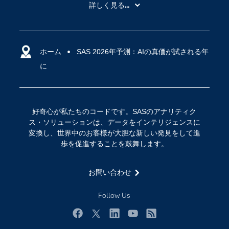
My SAS
詳しく見る...
SAS Viya
アナリティクス
SASを選ぶ理由
人工知能（AI）
アクセシビリティ
ホーム
クラウド・コンピューティング
SAS 2026年予測：AIの真価が試される年
に
イベント
データサイエンス
コミュニティ
デジタル・トランスフォーメーション
サポート
IoT
好奇心が私たちのコードです。SASのアナリティク
ソリューション
ス・ソリューションは、データをインテリジェンスに
変換し、世界中のお客様が大胆な新しい発見をして進
トレーニング
歩を促進することを鼓舞します。
ドキュメンテーション
ニュースルーム
お問い合わせ
ビデオチュートリアル
Follow Us
企業
学生
Facebook
Twitter
LinkedIn
YouTube
RSS