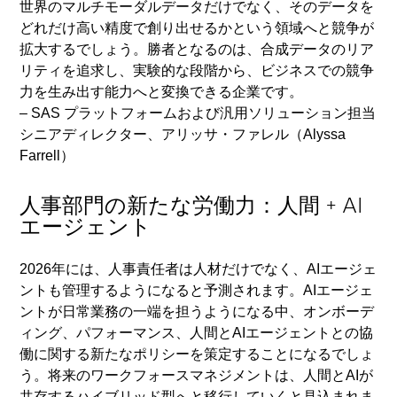
世界のマルチモーダルデータだけでなく、そのデータを
どれだけ高い精度で創り出せるかという領域へと競争が
拡大するでしょう。勝者となるのは、合成データのリア
リティを追求し、実験的な段階から、ビジネスでの競争
力を生み出す能力へと変換できる企業です。
– SAS プラットフォームおよび汎用ソリューション担当
シニアディレクター、アリッサ・ファレル（Alyssa
Farrell）
人事部門の新たな労働力：人間 + AI
エージェント
2026年には、人事責任者は人材だけでなく、AIエージェ
ントも管理するようになると予測されます。AIエージェ
ントが日常業務の一端を担うようになる中、オンボーデ
ィング、パフォーマンス、人間とAIエージェントとの協
働に関する新たなポリシーを策定することになるでしょ
う。将来のワークフォースマネジメントは、人間とAIが
共存するハイブリッド型へと移行していくと見込まれま