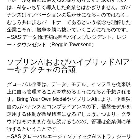
は、AIをいち早く導入した企業とはかぎりません。ガバ
ナンスはイノベーションの足かせになるものではなく、
むしろ共に歩むパートナーであるという概念を理解した
企業こそが、競争を勝ち抜いていくことになるのです。
– SAS データ倫理実践担当バイスプレジデント、レジ
ー・タウンゼント（Reggie Townsend）
ソブリンAIおよびハイブリッドAIア
ーキテクチャの台頭
グローバル企業は、データ、モデル、インフラを従来以
上に自ら管理することを求めるようになると予想されま
す。Bring Your Own ModelやソブリンAIにより、企業独
自のガバナンスとコンプライアンスの下、基盤モデルを
運用する体制が業界標準になるでしょう。つまり、クラ
ウドはそのまま存在し続けるものの、管理は企業側に移
行するということです。
– SAS グローバルエージェンティックAIストラテジーリ