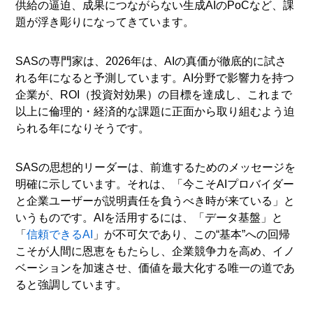
供給の逼迫、成果につながらない生成AIのPoCなど、課
題が浮き彫りになってきています。
SASの専門家は、2026年は、AIの真価が徹底的に試さ
れる年になると予測しています。AI分野で影響力を持つ
企業が、ROI（投資対効果）の目標を達成し、これまで
以上に倫理的・経済的な課題に正面から取り組むよう迫
られる年になりそうです。
SASの思想的リーダーは、前進するためのメッセージを
明確に示しています。それは、「今こそAIプロバイダー
と企業ユーザーが説明責任を負うべき時が来ている」と
いうものです。AIを活用するには、「データ基盤」と
「
信頼できるAI
」が不可欠であり、この“基本”への回帰
こそが人間に恩恵をもたらし、企業競争力を高め、イノ
ベーションを加速させ、価値を最大化する唯一の道であ
ると強調しています。