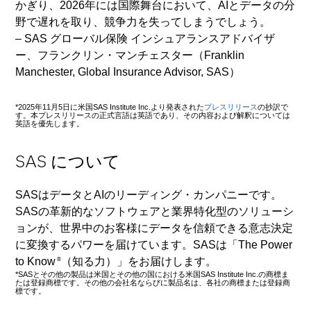
かぎり、2026年には国際舞台において、AIとデータの分
野で遅れを取り、競争力を失ってしまうでしょう。
– SAS グローバル保険 インシュアランスアドバイザ
ー、フランクリン・マンチェスター（Franklin
Manchester, Global Insurance Advisor, SAS）
*2025年11月5日に米国SAS Institute Inc.より発表された
プレスリリース
の抄訳で
す。本プレスリリースの正式言語は英語であり、その内容および解釈については
英語を優先します。
SAS について
SASはデータとAIのリーディング・カンパニーです。
SASの革新的なソフトウェアと業界特化型のソリューシ
ョンが、世界中のお客様にデータを信頼できる意志決定
に変換するパワーを届けています。SASは「The Power
to Know
（知る力）」をお届けします。
®
*SASとその他の製品は米国とその他の国における米国SAS Institute Inc.の商標ま
たは登録商標です。その他の会社名ならびに製品名は、各社の商標または登録商
標です。