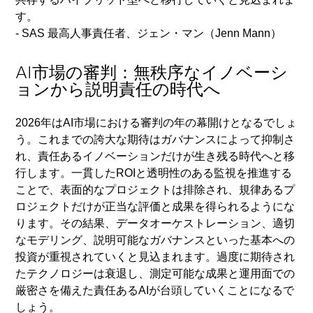
す。
- SAS 最高人事責任者、ジェン・マン（Jenn Mann）
AI市場の審判：無秩序なイノベーシ
ョンから説明責任の時代へ
2026年はAI市場における審判の年の幕開けとなるでしょ
う。これまでの誇大な期待はガバナンスによって抑制さ
れ、責任あるイノベーションだけが生き残る時代へと移
行します。一貫したROIと透明性のある監視を推進する
ことで、表面的なプロジェクトは排除され、規律あるプ
ロジェクトだけが正当な評価と成果を得られるようにな
ります。その結果、データオーケストレーション、適切
なモデリング、説明可能なガバナンスといった基本への
投資が重視されていくと見込まれます。過度に期待され
たテクノロジーは衰退し、測定可能な成果と運用面での
厳密さを備えた責任あるAIが台頭していくことになるで
しょう。