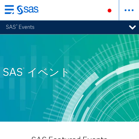
Skip
to
SAS
Events
®
main
content
SAS
イベント
®