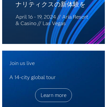
ナリティクスの新体験を
April 16 - 19, 2024 // Aria Resort
& Casino // Las Vegas
Join us live
A 14-city global tour
Learn more