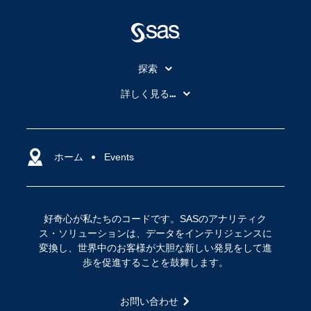
探索
My SAS
詳しく見る...
SAS Viya
アナリティクス
SASを選ぶ理由
人工知能（AI）
アクセシビリティ
ホーム
クラウド・コンピューティング
Events
イベント
データサイエンス
コミュニティ
デジタル・トランスフォーメーション
好奇心が私たちのコードです。SASのアナリティク
サポート
IoT
ス・ソリューションは、データをインテリジェンスに
ソリューション
変換し、世界中のお客様が大胆な新しい発見をして進
歩を促進することを鼓舞します。
トレーニング
ドキュメンテーション
お問い合わせ