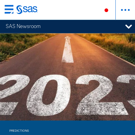
Skip
to
SAS Newsroom
main
content
ニュースルーム
PREDICTIONS