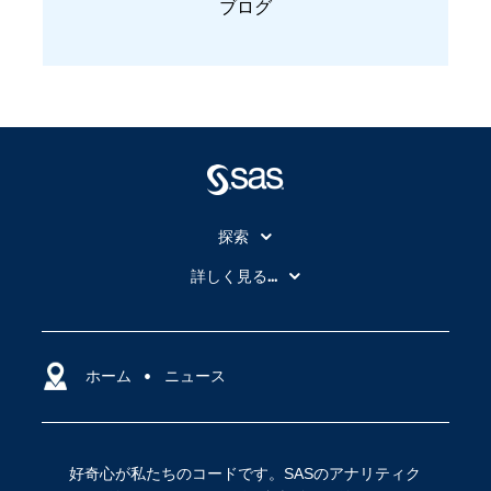
ブログ
探索
My SAS
詳しく見る...
SAS Viya
アナリティクス
SASを選ぶ理由
人工知能（AI）
アクセシビリティ
ホーム
クラウド・コンピューティング
ニュース
イベント
データサイエンス
コミュニティ
デジタル・トランスフォーメーション
好奇心が私たちのコードです。SASのアナリティク
サポート
IoT