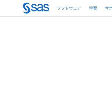
Skip
ソフトウェア
学習
サ
to
main
content