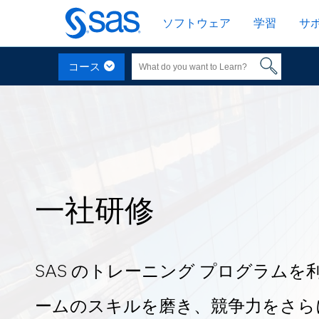
Skip
ソフトウェア
学習
サ
to
main
content
コース
一社研修
SAS のトレーニング プログラムを
ームのスキルを磨き、競争力をさら