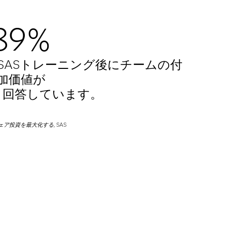
89%
SASトレーニング後にチームの付
加価値が
と回答しています。
ェア投資を最大化する
, SAS