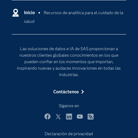
Compañía
Ciencia de datos
Comunidades
Inicio
Recursos de analítica para el cuidado de la
Cloud Computing
salud
Desarrolladores
Inteligencia artificial
Para los educadores
Documentación
Las soluciones de datos e IA de SAS proporcionan a
Estudiantes
nuestros clientes globales conocimientos en los que
pueden confiar en los momentos que importan,
Eventos
inspirando nuevas y audaces innovaciones en todas las
Formación
industrias.
Industrias
Contáctenos
Internet de las Cosas
Mi SAS
Síganos en
Oportunidades profesionales
Facebook
Twitter
LinkedIn
YouTube
RSS
Probar / Comprar
Declaración de privacidad
Productos