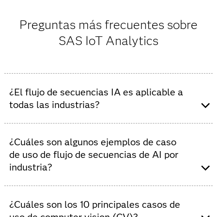
Preguntas más frecuentes sobre
SAS IoT Analytics
¿El flujo de secuencias IA es aplicable a
todas las industrias?
No, la IAde flujo de secuencias no es aplicable a todas
las industrias, pero proporciona un value significativo
¿Cuáles son algunos ejemplos de caso
en sectores que tratan con datos en tiempo real,
de uso de flujo de secuencias de AI por
eventos o entornos dinámicos. Su utilidad depende de si
industria?
una industria tiene un flujo de datos continuos, una
necesidad de toma de decisiones en tiempo real y
Banca y finanzas:
Detección de fraudes,
procesos operativos que se benefician de insights.
análisis de transacciones en tiempo real,
¿Cuáles son los 10 principales casos de
monitoreo de cumplimiento.