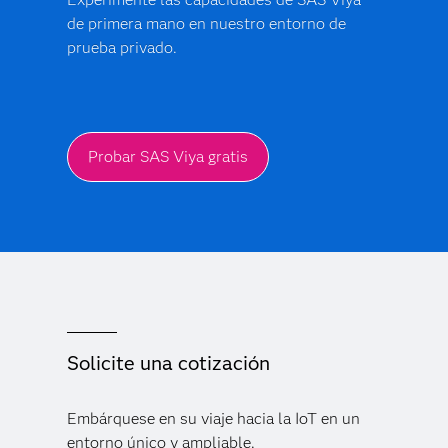
mantenimiento.
de primera mano en nuestro entorno de
Ciudades inteligentes:
Refleje los sistemas de
prueba privado.
tráfico o la infraestructura del agua para la
planificación de escenarios.
Probar SAS Viya gratis
Solicite una cotización
Embárquese en su viaje hacia la IoT en un
entorno único y ampliable.