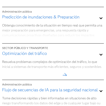
Más información
Administración pública
Predicción de inundaciones & Preparación
Obtenga conocimiento de la situación en tiempo real que permita una
mejor preparación para emergencias, una respuesta rápida y
comunicaciones proactivas diseñadas para reducir los impactos
devastadores en los ciudadanos y la propiedad.
SECTOR PÚBLICO Y TRANSPORTE
Más información
Optimización del tráfico
Resuelva problemas complejos de optimización del tráfico, lo que
inicial a sistemas de transporte más eficientes, seguros y sostenibles.
Más información
Administración pública
Flujo de secuencias de IA para la seguridad nacional
Tome decisiones rápidas y bien informadas en situaciones de alto
riesgo transformando los datos del edge y de cualquier lugar bajo su