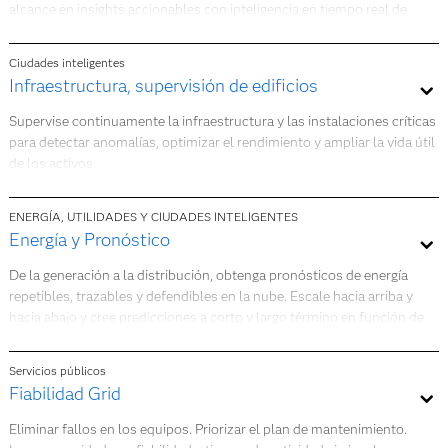
alcance en insights accionables con inteligencia en tiempo real de
fuentes de IoT.
Ciudades inteligentes
Más información
Infraestructura, supervisión de edificios
Supervise continuamente la infraestructura y las instalaciones críticas
para detectar anomalías, optimizar el rendimiento y ampliar la vida útil
de los activos.
Más información
ENERGÍA, UTILIDADES Y CIUDADES INTELIGENTES
Energía y Pronóstico
De la generación a la distribución, obtenga pronósticos de energía
repetibles, trazables y defendibles en la nube. Escale hacia arriba y
hacia abajo y cree predicciones a corto y largo término en función de
los requisitos de su negocio.
Servicios públicos
Más información
Fiabilidad Grid
Eliminar fallos en los equipos. Priorizar el plan de mantenimiento.