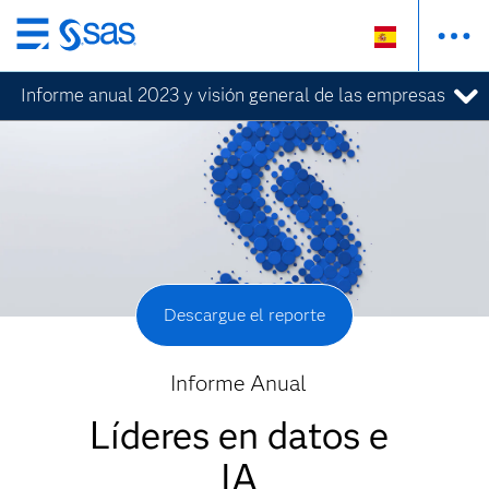
Ir
al
contenido
Informe anual 2023 y visión general de las empresas
principal
Descargue el reporte
Informe Anual
Líderes en datos e
IA