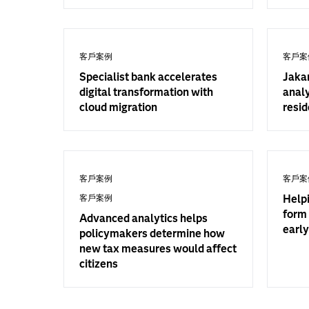
客戶案例
客戶案
Specialist bank accelerates
Jakar
digital transformation with
analy
cloud migration
resid
客戶案例
客戶案
客戶案例
Help
form 
Advanced analytics helps
early
policymakers determine how
new tax measures would affect
citizens