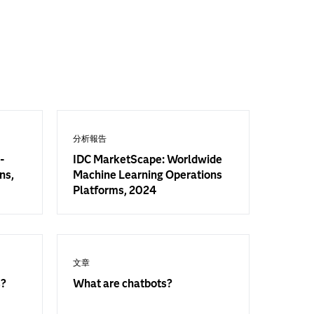
分析報告
-
IDC MarketScape: Worldwide
ns,
Machine Learning Operations
Platforms, 2024
文章
s?
What are chatbots?