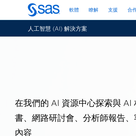
跳
軟體
瞭解
支援
合
至
主
要
人工智慧 (AI) 解決方案
內
容
在我們的 AI 資源中心探索與 AI
書、網路研討會、分析師報告、
內容