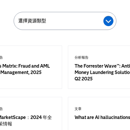
選擇資源類型
告
分析報告
s Matrix: Fraud and AML
The Forrester Wave™: Anti
 Management, 2025
Money Laundering Solutio
Q2 2025
告
文章
MarketScape：2024 年全
What are AI hallucination
策情報