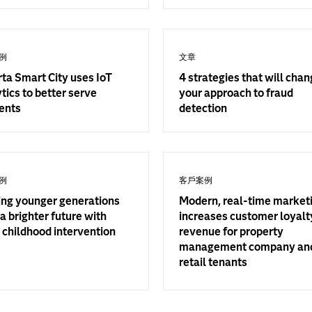
例
文章
ta Smart City uses IoT
4 strategies that will cha
tics to better serve
your approach to fraud
ents
detection
例
客戶案例
ing younger generations
Modern, real-time market
a brighter future with
increases customer loyalt
 childhood intervention
revenue for property
management company and
retail tenants