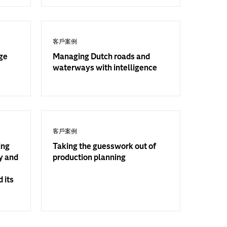
客戶案例
nge
Managing Dutch roads and
waterways with intelligence
客戶案例
ing
Taking the guesswork out of
y and
production planning
 its