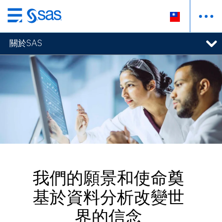
跳
至
關於SAS
主
要
內
容
我們的願景和使命奠
基於資料分析改變世
界的信念