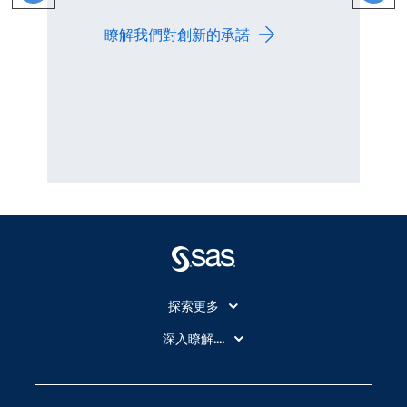
瞭解我們對創新的承諾
探索更多
About SAS
深入瞭解....
My SAS
人工智慧
SAS Viya
分析