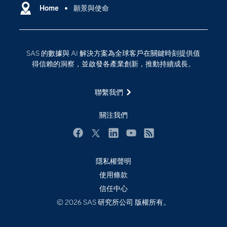
Why SAS？
Home
願景與使命
數位轉型
影片教學
物聯網
技術支援資料
資料科學
SAS 的數據與 AI 解決方案為全球客戶在關鍵時刻提供值
探索工作機會
雲端計算
得信賴的洞察，並啟發各產業創新，推動持續成長。
支援服務
最新消息
聯繫我們
校園 - 學生
關注我們
校園 - 教育者
活動
Facebook
Twitter
LinkedIn
YouTube
RSS
產品
隱私權聲明
產業
使用條款
信任中心
社群
© 2026 SAS 研究所公司 版權所有。
解決方案
訓練