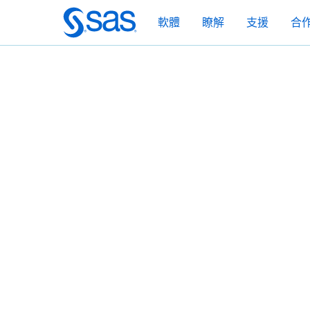
跳
軟體
瞭解
支援
合
至
主
要
內
容