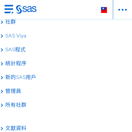
跳
至
社群
主
要
SAS Viya
內
容
SAS程式
統計程序
新的SAS用戶
管理員
所有社群
文獻資料