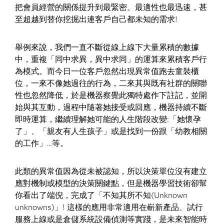
把會員經營的關係提升到最緊密、最適性也最迅速，甚
至超越到替你挖掘出連客戶自己都未知的需求!
舉例來說，我們一直不斷從線上線下大量累積的數據
中，重複「同中求異，異中求同」的運算來累積客戶行
為模式。而今日一位客戶忽然出現異常值跑去童裝櫃
位，一來不像她過往的行為，二來其與既有社群的關聯
性也忽然降低，於是機器察覺此獨特處作下註記，並開
始與其互動，過程中隨著她接受或回應，機器持續不斷
即時運算，繼續理解她可能的人生階段改變:「她懷孕
了」、「親友有人生孩子」或是找到一份跟「幼教相關
的工作」…等。
此類的異常值因為從未被認知，所以決策單位沒有建立
應對機制或模型的決策關鍵點，但是機器學習技術卻幫
你看出了端倪，完成了「不知其所不知(Unknown
unknowns)」! 這樣的應用非常適用在嶄新產品、試行
服務上線或是倉儲系統設備偵測等實踐，是未來智能時