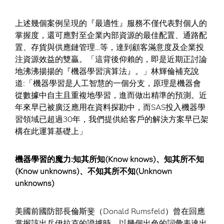
上述幾個案例呈現的『最適性』服務不僅代表對個人的
掌握度，還可應對至企業內部資源的最佳配置、通路配
置、存貨與供應鏈管理…等，達到顧客滿意度及企業投
注資源效益的雙贏。「這背後仰賴的，即是近期正討論
地沸沸揚揚的『機器學習演算法』。」林輝倫補充說
道:「機器學習是人工智慧的一個分支，原理是機器會
從數據中自主且重複地學習，進而做出精準的預測。近
年來早已被廣泛應用在資料探勘中，而SAS投入機器學
習領域已超過30年，我們提供給客戶的解決方案早已架
構在此運算基礎上」
機器學習的魔力:知其所知(Know knows)、知其所不知
(Know unknowns)、不知其所不知(Unknown
unknowns)
美國前國防部長倫斯斐（Donald Rumsfeld）曾在回應
掌握該出兵伊拉克的證據時，以幾個出色的詞彙表達出