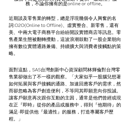
務，不論你擁有的是online or offline。
近期談及零售業的轉型，總是浮現幾個令人興奮的名
詞:O2O(Online to Offline)、虛實整合、新零售，還有
美、中兩大電子商務平台紛紛開設實體商店等訊息。零
售產業生態被翻轉攪動，這波浪潮鼓動了一股企業朝向
擁有數位實體通路兼備、持續擴大與消費者接觸點的策
略。
面對這點，SAS台灣創新中心資深顧問林輝倫對台灣零
售業卻做出了不一樣的觀察。「大家似乎一股腦兒想著
如何拓展與客戶接觸的通路、加速回應客戶的需求，然
而卻忽略為客戶創造便利，不等同其即願意向你投誠。
讓客戶願意再次跟你互動的主因，通常是他們曾經或現
在正『即時』從你的產品或服務中，得到『他期待』的
滿足-即提供他『最適性』的服務，打造專屬客戶歷
程。」