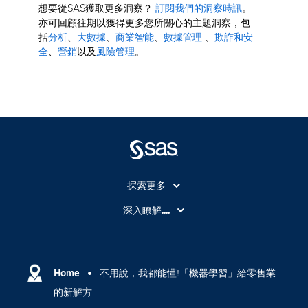
想要從SAS獲取更多洞察？
訂閱我們的洞察時訊
。
亦可回顧往期以獲得更多您所關心的主題洞察，包
括
分析
、
大數據
、
商業智能
、
數據管理
、
欺詐和安
全
、
營銷
以及
風險管理
。
探索更多
About SAS
深入瞭解....
My SAS
人工智慧
SAS Viya
分析
Why SAS？
Home
不用說，我都能懂!「機器學習」給零售業
數位轉型
的新解方
影片教學
物聯網