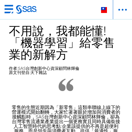
跳
至
不用說，我都能懂!
主
要
「機器學習」給零售
內
容
業的新解方
作者:SAS台灣創新中心資深顧問林輝倫
原文刊登自:天下雜誌
零售的生態近期因為「新零售」這類串聯線上線下的
營運模式開始翻轉，大家忙著著眼於增加與消費者的
接觸點時，SAS台灣創新中心資深顧問林輝倫，卻為
台灣零售流通業產業提出一個更務實且同時具備銜接
人工智慧時代的思考點:企業該提供的不再是超便利
服務，而是領先與消費者互動，提供「最適性」服