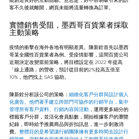
能創造良好的互動體驗。意思是，好不容易吸引來的訪
客不久後就離開，網頁未能將流量轉換為訂單。
實體銷售受阻，墨西哥百貨業者採取
主動策略
疫情的衝擊在海外各地有明顯差異。陳新銓首先以墨西
哥某全國性百貨業者為例。受疫情影響，這間百貨公司
近期決定改變當前策略，將目標設定在 2022 年提高
「線上通路」的營收，預計從目前的2%拉高五倍至
10%，他們找上 SAS 協助。
陳新銓分析該公司的策略：
細緻化客戶分群與設計個人
化廣告。他們著手建立跨部門可協作的行銷平台，集中
管理所有客戶資料、行銷內容與活動
，運用更多細分的
標籤客戶分群，並活化會員點數，開始根據客戶的瀏覽
紀錄，即時給予推薦商品與折扣訊息，進一步刺激消
費。
整體目的是希望讓行銷團隊擁有更多時間去設計行