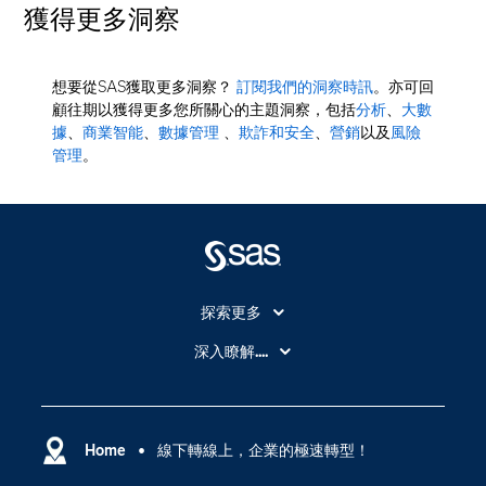
獲得更多洞察
想要從SAS獲取更多洞察？
訂閱我們的洞察時訊
。亦可回
顧往期以獲得更多您所關心的主題洞察，包括
分析
、
大數
據
、
商業智能
、
數據管理
、
欺詐和安全
、
營銷
以及
風險
管理
。
探索更多
About SAS
深入瞭解....
My SAS
人工智慧
SAS Viya
分析
Why SAS？
Home
線下轉線上，企業的極速轉型！
數位轉型
影片教學