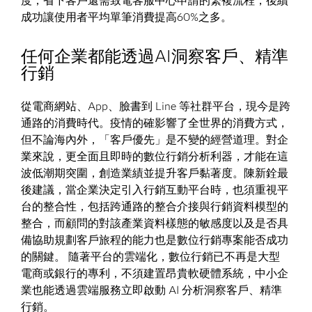
度，省下客戶還需致電客服中心申請的繁複流程，後續
成功讓使用者平均單筆消費提高60%之多。
任何企業都能透過AI洞察客戶、精準
行銷
從電商網站、App、臉書到 Line 等社群平台，現今是跨
通路的消費時代。疫情的確影響了全世界的消費方式，
但不論海內外，「客戶優先」是不變的經營道理。對企
業來說，更全面且即時的數位行銷分析利器，才能在這
波低潮期突圍，創造業績並提升客戶黏著度。陳新銓最
後建議，當企業決定引入行銷互動平台時，也須重視平
台的整合性，包括跨通路的整合介接與行銷資料模型的
整合，而顧問的對該產業資料樣態的敏感度以及是否具
備協助規劃客戶旅程的能力也是數位行銷專案能否成功
的關鍵。 隨著平台的雲端化，數位行銷已不再是大型
電商或銀行的專利，不須建置昂貴軟硬體系統，中小企
業也能透過雲端服務立即啟動 AI 分析洞察客戶、精準
行銷。