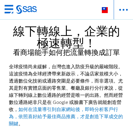
跳
至
線下轉線上，企業的
主
要
極速轉型！
內
容
看商場能手如何把流量轉換成訂單
全球疫情尚未緩解，台灣也進入防疫升級的嚴峻階段。
這波疫情為全球經濟帶來新啟示，不論店家規模大小，
透過數位化技術或通路突圍是必要條件，而非選項。尤
其是對有實體店面的零售業、餐廳及銀行分行來說，從
線下轉到線上數位通路的經營是唯一的出路。然而經營
數位通路絕非只是在 Google 或臉書下廣告就能創造營
收，
如何在流量導引到自家網站後，即時分析客戶行
為，依照喜好給予最佳商品推薦，才是創造下單成交的
關鍵
。