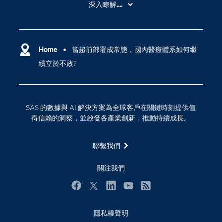
深入瞭解....
My SAS
人工智慧
SAS Viya
分析
Why SAS？
Home
當超前部署成常態，國內醫療體系如何繼
數位轉型
續立於不敗?
影片教學
物聯網
技術支援資料
資料科學
探索工作機會
雲端計算
SAS 的數據與 AI 解決方案為全球客戶在關鍵時刻提供值
支援服務
得信賴的洞察，並啟發各產業創新，推動持續成長。
最新消息
聯繫我們
校園 - 學生
校園 - 教育者
關注我們
活動
Facebook
Twitter
LinkedIn
YouTube
RSS
產品
產業
隱私權聲明