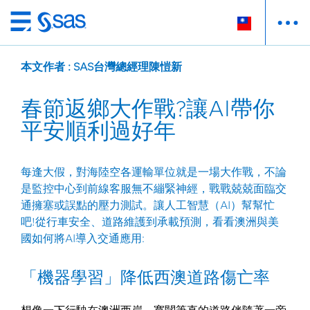
跳
至
主
本文作者 : SAS台灣總經理陳愷新
要
內
春節返鄉大作戰?讓AI帶你
容
平安順利過好年
每逢大假，對海陸空各運輸單位就是一場大作戰，不論
是監控中心到前線客服無不繃緊神經，戰戰兢兢面臨交
通擁塞或誤點的壓力測試。讓人工智慧（AI）幫幫忙
吧!從行車安全、道路維護到承載預測，看看澳洲與美
國如何將AI導入交通應用:
「機器學習」降低西澳道路傷亡率