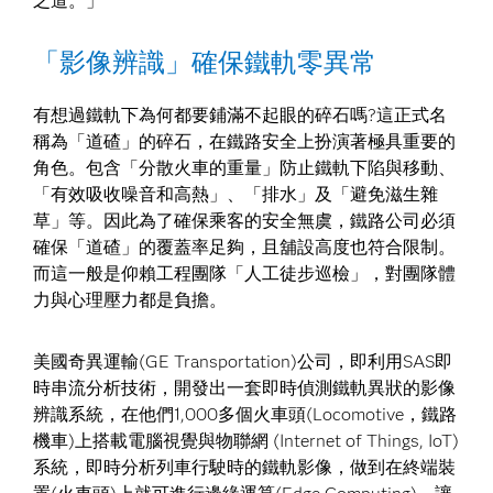
之道。」
「影像辨識」確保鐵軌零異常
有想過鐵軌下為何都要鋪滿不起眼的碎石嗎?這正式名
稱為「道碴」的碎石，在鐵路安全上扮演著極具重要的
角色。包含「分散火車的重量」防止鐵軌下陷與移動、
「有效吸收噪音和高熱」、「排水」及「避免滋生雜
草」等。因此為了確保乘客的安全無虞，鐵路公司必須
確保「道碴」的覆蓋率足夠，且舖設高度也符合限制。
而這一般是仰賴工程團隊「人工徒步巡檢」，對團隊體
力與心理壓力都是負擔。
美國奇異運輸(GE Transportation)公司，即利用SAS即
時串流分析技術，開發出一套即時偵測鐵軌異狀的影像
辨識系統，在他們1,000多個火車頭(Locomotive，鐵路
機車)上搭載電腦視覺與物聯網 (Internet of Things, IoT)
系統，即時分析列車行駛時的鐵軌影像，做到在終端裝