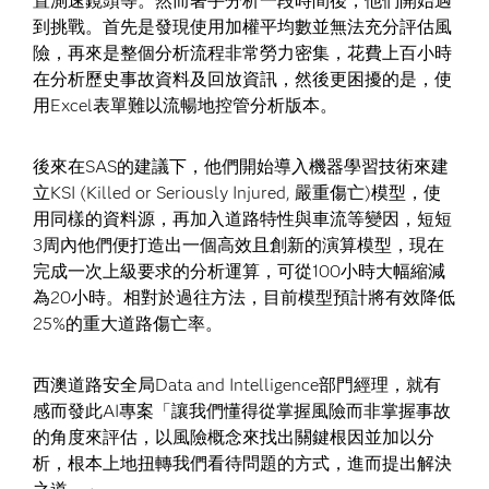
置測速鏡頭等。然而著手分析一段時間後，他們開始遇
到挑戰。首先是發現使用加權平均數並無法充分評估風
險，再來是整個分析流程非常勞力密集，花費上百小時
在分析歷史事故資料及回放資訊，然後更困擾的是，使
用Excel表單難以流暢地控管分析版本。
後來在SAS的建議下，他們開始導入機器學習技術來建
立KSI (Killed or Seriously Injured, 嚴重傷亡)模型，使
用同樣的資料源，再加入道路特性與車流等變因，短短
3周內他們便打造出一個高效且創新的演算模型，現在
完成一次上級要求的分析運算，可從100小時大幅縮減
為20小時。相對於過往方法，目前模型預計將有效降低
25%的重大道路傷亡率。
西澳道路安全局Data and Intelligence部門經理，就有
感而發此AI專案「讓我們懂得從掌握風險而非掌握事故
的角度來評估，以風險概念來找出關鍵根因並加以分
析，根本上地扭轉我們看待問題的方式，進而提出解決