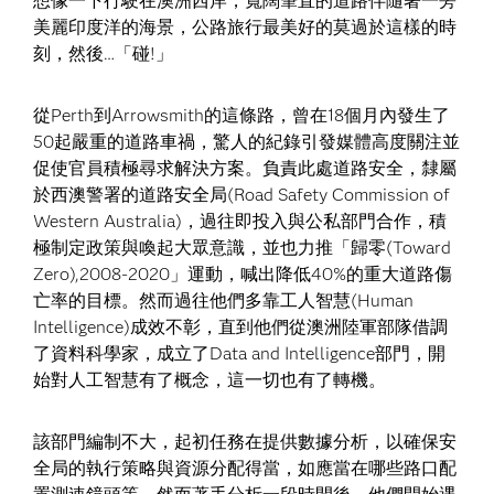
想像一下行駛在澳洲西岸，寬闊筆直的道路伴隨著一旁
美麗印度洋的海景，公路旅行最美好的莫過於這樣的時
刻，然後…「碰!」
從Perth到Arrowsmith的這條路，曾在18個月內發生了
50起嚴重的道路車禍，驚人的紀錄引發媒體高度關注並
促使官員積極尋求解決方案。負責此處道路安全，隸屬
於西澳警署的道路安全局(Road Safety Commission of
Western Australia)，過往即投入與公私部門合作，積
極制定政策與喚起大眾意識，並也力推「歸零(Toward
Zero),2008-2020」運動，喊出降低40%的重大道路傷
亡率的目標。然而過往他們多靠工人智慧(Human
Intelligence)成效不彰，直到他們從澳洲陸軍部隊借調
了資料科學家，成立了Data and Intelligence部門，開
始對人工智慧有了概念，這一切也有了轉機。
該部門編制不大，起初任務在提供數據分析，以確保安
全局的執行策略與資源分配得當，如應當在哪些路口配