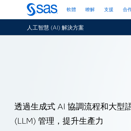
跳
軟體
瞭解
支援
合
至
主
要
人工智慧 (AI) 解決方案
內
容
透過生成式 AI 協調流程和大型
(LLM) 管理，提升生產力