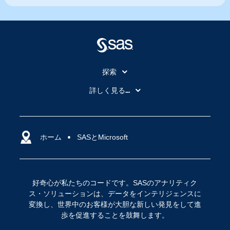
探索
My SAS
詳しく見る...
SAS Viya
アナリティクス
SASを選ぶ理由
人工知能（AI）
アクセシビリティ
ホーム
クラウド・コンピューティング
SASとMicrosoft
イベント
データサイエンス
コミュニティ
デジタル・トランスフォーメーション
好奇心が私たちのコードです。SASのアナリティク
サポート
IoT
ス・ソリューションは、データをインテリジェンスに
ソリューション
変換し、世界中のお客様が大胆な新しい発見をして進
歩を促進することを鼓舞します。
トレーニング