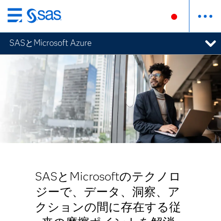
Skip
to
SASとMicrosoft Azure
main
content
SASとMicrosoftのテクノロ
ジーで、データ、洞察、ア
クションの間に存在する従