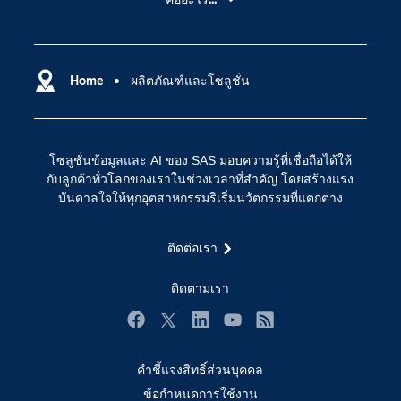
SAS Viya
คลาวด์คอมพิวติ้ง (Cloud Computing)
SAS ของฉัน
ความสามารถระบบการวิเคราะห์
การฝึกฝนและอบรม
Home
ผลิตภัณฑ์และโซลูชั่น
ปัญญาประดิษฐ์
การเข้าถึง
วิทยาศาสตร์ข้อมูล
การเชื่อมโยงอินเทอร์เน็ตของสรรพสิ่ง
โซลูชั่นข้อมูลและ AI ของ SAS มอบความรู้ที่เชื่อถือได้ให้
การเปลี่ยนแปลงทางดิจิทัล
กับลูกค้าทั่วโลกของเราในช่วงเวลาที่สำคัญ โดยสร้างแรง
ชุมชน
บันดาลใจให้ทุกอุตสาหกรรมริเริ่มนวัตกรรมที่แตกต่าง
ทดลอง/ สั่งซื้อ
ติดต่อเรา
ทำไมต้อง SAS?
นักพัฒนา
ติดตามเรา
นักเรียน
Facebook
Twitter
LinkedIn
YouTube
RSS
บริการสนับสนุน
คำชี้แจงสิทธิ์ส่วนบุคคล
บริษัท
ข้อกำหนดการใช้งาน