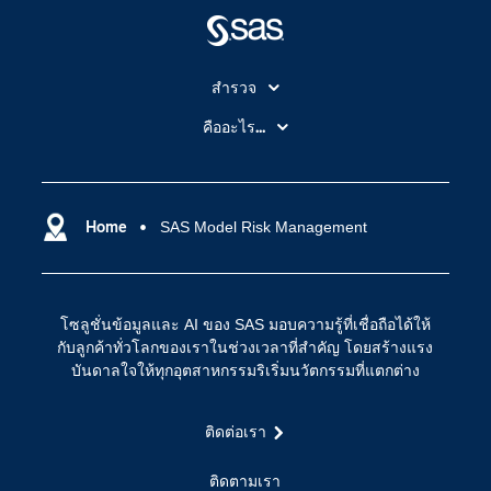
สำรวจ
สำหรับนักการศึกษา
คืออะไร...
SAS Viya
คลาวด์คอมพิวติ้ง (Cloud Computing)
SAS ของฉัน
ความสามารถระบบการวิเคราะห์
การฝึกฝนและอบรม
Home
SAS Model Risk Management
ปัญญาประดิษฐ์
การเข้าถึง
วิทยาศาสตร์ข้อมูล
การเชื่อมโยงอินเทอร์เน็ตของสรรพสิ่ง
โซลูชั่นข้อมูลและ AI ของ SAS มอบความรู้ที่เชื่อถือได้ให้
การเปลี่ยนแปลงทางดิจิทัล
กับลูกค้าทั่วโลกของเราในช่วงเวลาที่สำคัญ โดยสร้างแรง
ชุมชน
บันดาลใจให้ทุกอุตสาหกรรมริเริ่มนวัตกรรมที่แตกต่าง
ทดลอง/ สั่งซื้อ
ติดต่อเรา
ทำไมต้อง SAS?
นักพัฒนา
ติดตามเรา