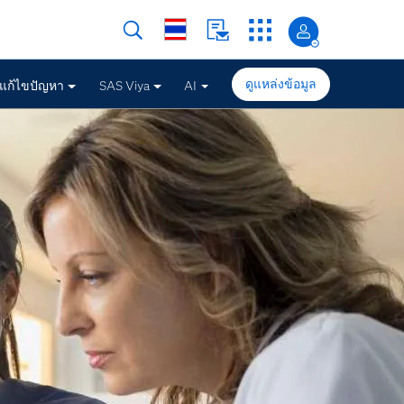
ดูแหล่งข้อมูล
รแก้ไขปัญหา
SAS Viya
AI