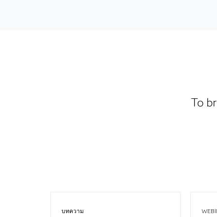
To br
บทความ
WEBI