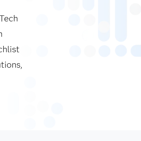
kTech
n
hlist
tions,