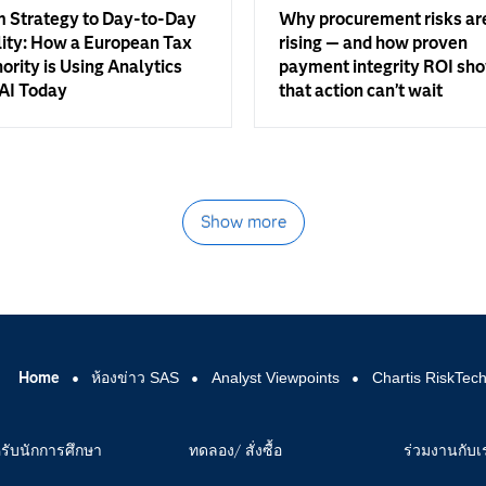
 Strategy to Day-to-Day
Why procurement risks ar
ity: How a European Tax
rising — and how proven
ority is Using Analytics
payment integrity ROI sh
AI Today
that action can’t wait
Show more
Home
ห้องข่าว SAS
Analyst Viewpoints
Chartis RiskTec
รับนักการศึกษา
ทดลอง/ สั่งซื้อ
ร่วมงานกับเ