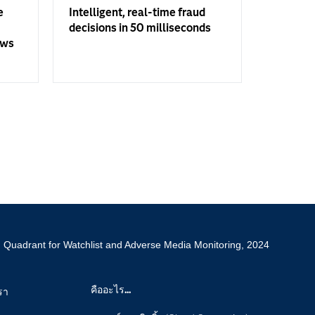
e
Intelligent, real-time fraud
decisions in 50 milliseconds
ows
h Quadrant for Watchlist and Adverse Media Monitoring, 2024
คืออะไร...
รา