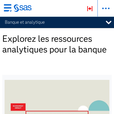
Passer
au
Banque et analytique
contenu
principal
Explorez les ressources
analytiques pour la banque