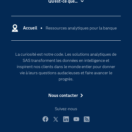
Qu'est-ce que...
Actualités
Cloud computing
Carrières
Data science
Certifications
Accueil
Ressources analytiques pour la banque
Intelligence artificielle
Communities
Internet des objets
Developers
L'analytique
La curiosité est notre code. Les solutions analytiques de
Documentation
Transformation digitale
SAS transforment les données en intelligence et
Pour les enseignants
inspirent nos clients dans le monde entier pour donner
vie à leurs questions audacieuses et faire avancer le
Entreprise
progrès.
Etudiants
Nous contacter
Formations
My SAS
Suivez-nous
Pourquoi SAS ?
Facebook
Twitter
LinkedIn
YouTube
RSS
Produits