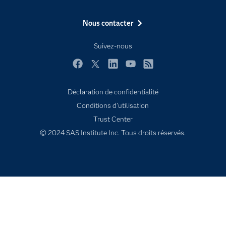
Etudiants
Nous contacter
Formations
My SAS
Suivez-nous
Pourquoi SAS ?
Facebook
Twitter
LinkedIn
YouTube
RSS
Produits
SAS Viya
Déclaration de confidentialité
Conditions d'utilisation
Secteurs d'activité
Trust Center
Solutions
© 2024 SAS Institute Inc. Tous droits réservés.
Support & Services
Tester / Acheter
Tutoriels vidéo
Évènements