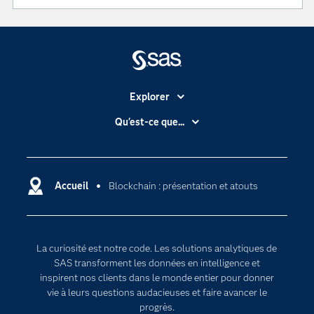
Explorer
Accessibilité
Qu'est-ce que...
Actualités
Cloud computing
Carrières
Data science
Certifications
Accueil
Blockchain : présentation et atouts
Intelligence artificielle
Communities
Internet des objets
Developers
L'analytique
La curiosité est notre code. Les solutions analytiques de
Documentation
Transformation digitale
SAS transforment les données en intelligence et
Pour les enseignants
inspirent nos clients dans le monde entier pour donner
vie à leurs questions audacieuses et faire avancer le
Entreprise
progrès.