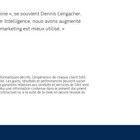
hine », se souvient Dennis Lengacher.
mer Intelligence, nous avons augmenté
marketing est mieux utilisé. »
informatiques décrits. L'expérience de chaque client SAS
te. Les gains, résultats et performances peuvent varier
es garanties relatives aux produits et services de SAS sont
es. Aucune information contenue dans le présent document
ontractuel ou à la suite de la mise en œuvre réussie du