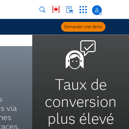
Demander une démo
Taux de
conversion
s
s via
plus élevé
nes
caces.