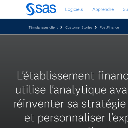
Passer
Logiciels
Apprendre
Su
au
contenu
principal
Témoignages client
Customer Stories
PostFinance
L'établissement financ
utilise l'analytique av
réinventer sa stratégi
et personnaliser l'e