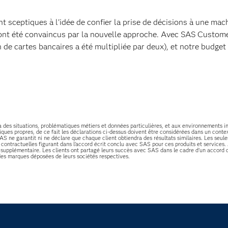
t sceptiques à l'idée de confier la prise de décisions à une mac
ils ont été convaincus par la nouvelle approche. Avec SAS Custo
 de cartes bancaires a été multipliée par deux), et notre budget 
 à des situations, problématiques métiers et données particulières, et aux environnements 
ques propres, de ce fait les déclarations ci-dessus doivent être considérées dans un contex
AS ne garantit ni ne déclare que chaque client obtiendra des résultats similaires. Les seul
s contractuelles figurant dans l’accord écrit conclu avec SAS pour ces produits et servic
supplémentaire. Les clients ont partagé leurs succès avec SAS dans le cadre d’un accord c
des marques déposées de leurs sociétés respectives.