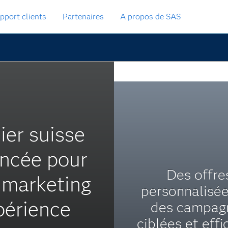
pport clients
Partenaires
A propos de SAS
ier suisse
ancée pour
Des offre
e marketing
personnalisée
xpérience
des campag
ciblées et effi