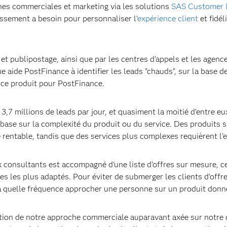
es commerciales et marketing via les solutions
SAS Customer I
issement a besoin pour personnaliser l'
expérience client
et fidél
et publipostage, ainsi que par les centres d'appels et les agenc
e aide PostFinance à identifier les leads "chauds", sur la base de
 ce produit pour PostFinance.
 3,7 millions de leads par jour, et quasiment la moitié d'entre e
e base sur la complexité du produit ou du service. Des produits 
rentable, tandis que des services plus complexes requièrent l'e
 consultants est accompagné d'une liste d'offres sur mesure, c
es les plus adaptés. Pour éviter de submerger les clients d'off
 à quelle fréquence approcher une personne sur un produit donné
lution de notre approche commerciale auparavant axée sur notre 