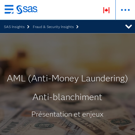
Passer
au
SAS Insights
Fraud & Security Insights
contenu
principal
AML (Anti-Money Laundering)
Anti-blanchiment
Présentation et enjeux