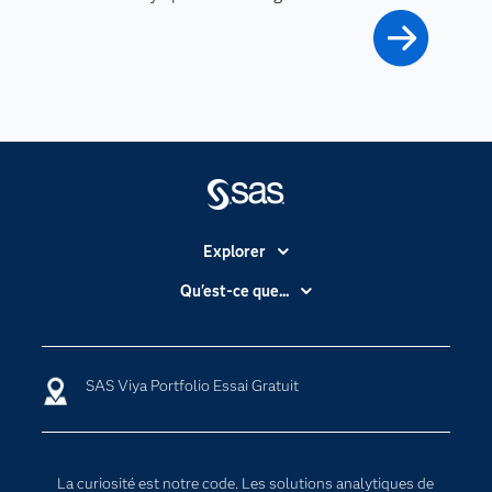
Explorer
Accessibilité
Qu'est-ce que...
Actualités
Cloud computing
Carrières
Data science
SAS Viya Portfolio Essai Gratuit
Certifications
Intelligence artificielle
Communities
Internet des objets
Developers
L'analytique
La curiosité est notre code. Les solutions analytiques de