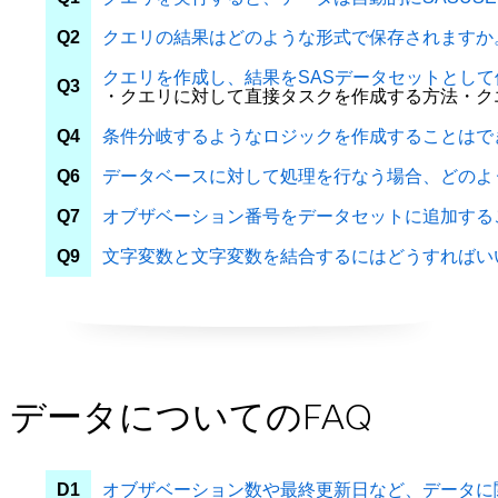
Q2
クエリの結果はどのような形式で保存されますか
クエリを作成し、結果をSASデータセットとし
Q3
・
クエリに対して直接タスクを作成する方法
・
ク
Q4
条件分岐するようなロジックを作成することはで
Q6
データベースに対して処理を行なう場合、どのよ
Q7
オブザベーション番号をデータセットに追加する
Q9
文字変数と文字変数を結合するにはどうすればい
データについてのFAQ
D1
オブザベーション数や最終更新日など、データに