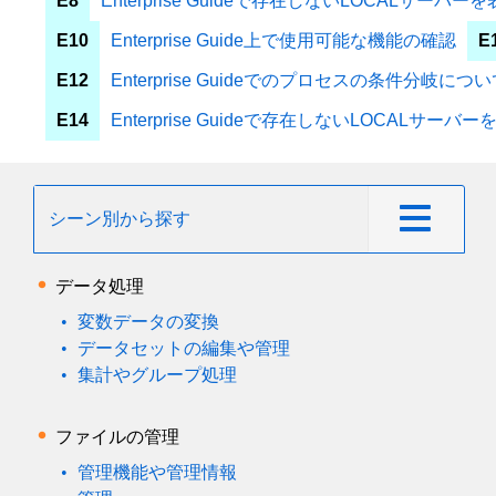
E8
Enterprise Guideで存在しないLOCALサー
E10
Enterprise Guide上で使用可能な機能の確認
E
E12
Enterprise Guideでのプロセスの条件分岐につ
E14
Enterprise Guideで存在しないLOCALサー
シーン別から探す
データ処理
変数データの変換
データセットの編集や管理
集計やグループ処理
ファイルの管理
管理機能や管理情報