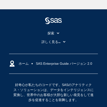
探索
My SAS
詳しく見る...
SAS Viya
アナリティクス
SASを選ぶ理由
人工知能（AI）
アクセシビリティ
ホーム
クラウド・コンピューティング
SAS Enterprise Guide バージョン 2.0
イベント
データサイエンス
コミュニティ
デジタル・トランスフォーメーション
好奇心が私たちのコードです。SASのアナリティク
サポート
IoT
ス・ソリューションは、データをインテリジェンスに
ソリューション
変換し、世界中のお客様が大胆な新しい発見をして進
歩を促進することを鼓舞します。
トレーニング