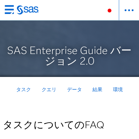
Skip
to
main
content
SAS Enterprise Guide バー
ジョン 2.0
タスク
クエリ
データ
結果
環境
タスクについてのFAQ