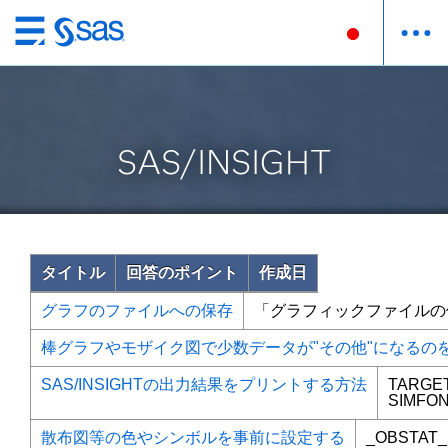
Skip
to
main
content
SAS/INSIGHT
タイトル
回答のポイント
作成日
グラフのファイルへの保存
「グラフィックファイルの
棒グラフやモザイク図で少数データが"その他"になるの
SAS/INSIGHTの出力結果をプリントする方法
TARGE
SIMFON
散布図等の色やシンボルを事前に設定する
_OBSTAT_