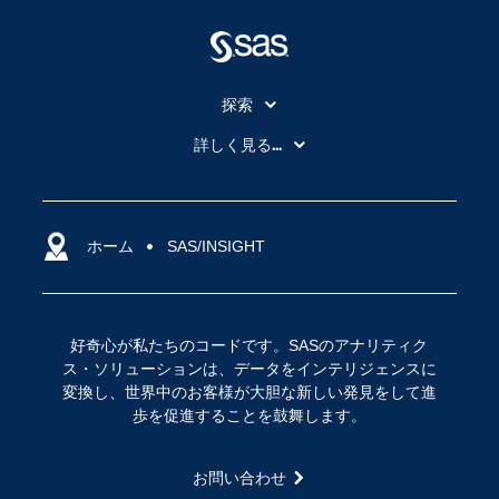
探索
My SAS
詳しく見る...
SAS Viya
アナリティクス
SASを選ぶ理由
人工知能（AI）
アクセシビリティ
ホーム
クラウド・コンピューティング
SAS/INSIGHT
イベント
データサイエンス
コミュニティ
デジタル・トランスフォーメーション
好奇心が私たちのコードです。SASのアナリティク
サポート
IoT
ス・ソリューションは、データをインテリジェンスに
ソリューション
変換し、世界中のお客様が大胆な新しい発見をして進
歩を促進することを鼓舞します。
トレーニング
ドキュメンテーション
お問い合わせ