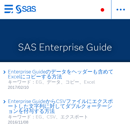
Skip
to
main
content
SAS Enterprise Guide
Enterprise Guideのデータをヘッダーも含めて
Excelにコピーする方法
キーワード：EG、データ、コピー、Excel
2017/02/10
Enterprise GuideからCSVファイルにエクスポ
ートした文字列に対してダブルクォーテーシ
ョンを付与する方法
キーワード：EG、CSV、エクスポート
2016/11/08