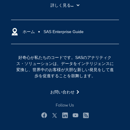
My SAS
詳しく見る...
SAS Viya
アナリティクス
SASを選ぶ理由
人工知能（AI）
アクセシビリティ
ホーム
クラウド・コンピューティング
SAS Enterprise Guide
イベント
データサイエンス
コミュニティ
デジタル・トランスフォーメーション
好奇心が私たちのコードです。SASのアナリティク
サポート
IoT
ス・ソリューションは、データをインテリジェンスに
ソリューション
変換し、世界中のお客様が大胆な新しい発見をして進
歩を促進することを鼓舞します。
トレーニング
ドキュメンテーション
お問い合わせ
ニュースルーム
Follow Us
ビデオチュートリアル
企業
Facebook
Twitter
LinkedIn
YouTube
RSS
学生