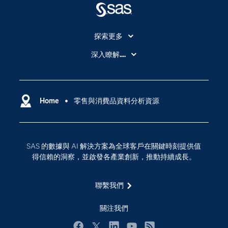
探索更多
About SAS
深入瞭解....
My SAS
人工智慧
SAS Viya
分析
Why SAS？
Home
零售與消費品資料分析資源
數位轉型
影片教學
物聯網
技術支援資料
資料科學
SAS 的數據與 AI 解決方案為全球客戶在關鍵時刻提供值
探索工作機會
雲端計算
得信賴的洞察，並啟發各產業創新，推動持續成長。
支援服務
最新消息
聯繫我們
校園 - 學生
關注我們
校園 - 教育者