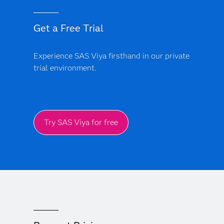
Get a Free Trial
Experience SAS Viya firsthand in our private
trial environment.
Try SAS Viya for free