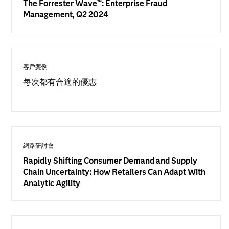
The Forrester Wave™: Enterprise Fraud
Management, Q2 2024
客戶案例
每次都有合適的優惠
網路研討會
Rapidly Shifting Consumer Demand and Supply
Chain Uncertainty: How Retailers Can Adapt With
Analytic Agility