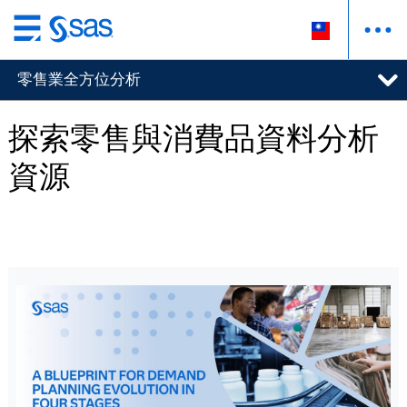
跳
至
零售業全方位分析
主
要
內
探索零售與消費品資料分析
容
資源