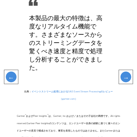
本製品の最大の特徴は、高
度なリアルタイム機能で
す。さまざまなソースから
のストリーミングデータを
驚くべき速度と精度で処理
し分析することができまし
た。
出典：
イベントストリーム処理におけるSAS Event Stream Processingのレビュー
（gartner.com）
®
™
Gartner
およびPeer Insights
は、Gartner, Inc.および／またはその子会社の商標です。All rights
reserved.Gartner Peer Insightsのコンテンツは、エンドユーザー自身の経験に基づく個々のエン
ドユーザーの意見で構成されており、事実を表現したものではありません。またGartnerまたは