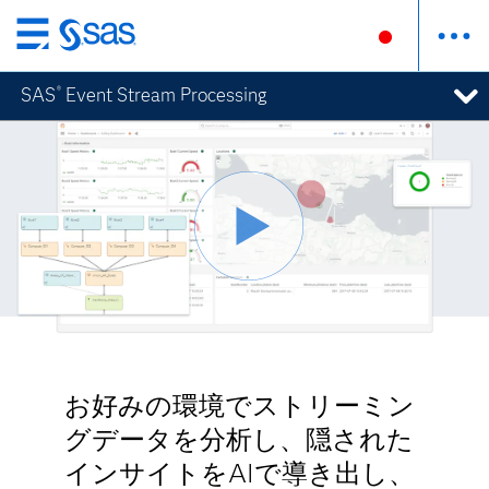
Skip
to
SAS
Event Stream Processing
®
main
content
お好みの環境でストリーミン
グデータを分析し、隠された
インサイトをAIで導き出し、