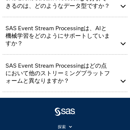
で、どこでも実行可能です。DockerやKubernetesでコ
きるのは、どのようなデータ型ですか？
ンテナ化しているため、クラウドネイティブに導入展
開できます。
SAS Event Stream Processingは、テキスト、動画、画
SAS Event Stream Processingは、AIと
像、音声などの構造化データと非構造化データの両方
をサポートしており、多様なデータストリームにわた
機械学習をどのようにサポートしていま
って包括的に分析できます。
すか？
SAS Event Stream Processingは、組み込み型のAIと機
SAS Event Stream Processingはどの点
械学習機能を統合して、リアルタイムなパターン検
出、異常検出、予測インサイトを実現しています。こ
において他のストリーミングプラットフ
れにより、意思決定を自動化しています。
ォームと異なりますか？
SAS Event Stream Processingは、高度なアナリティク
ス、バージョン管理、ガバナンス、ビジュアライゼー
ションと、待機時間の短いストリーム処理機能を結合
させ、SAS Viyaプラットフォームによる単一環境下で
利用できます。
探索