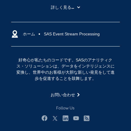
My SAS
詳しく見る...
SAS Viya
アナリティクス
SASを選ぶ理由
人工知能（AI）
アクセシビリティ
ホーム
クラウド・コンピューティング
SAS Event Stream Processing
イベント
データサイエンス
コミュニティ
デジタル・トランスフォーメーション
好奇心が私たちのコードです。SASのアナリティク
サポート
IoT
ス・ソリューションは、データをインテリジェンスに
ソリューション
変換し、世界中のお客様が大胆な新しい発見をして進
歩を促進することを鼓舞します。
トレーニング
ドキュメンテーション
お問い合わせ
ニュースルーム
Follow Us
ビデオチュートリアル
企業
Facebook
Twitter
LinkedIn
YouTube
RSS
学生