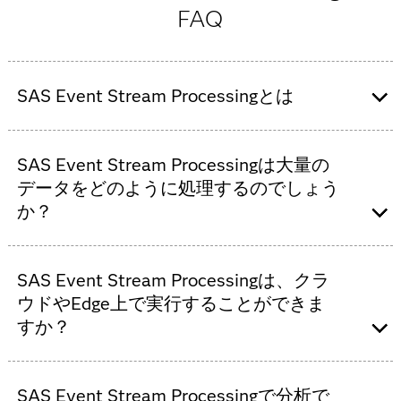
FAQ
SAS Event Stream Processingとは
SAS Event Stream Processingはリアルタイムなストリ
SAS Event Stream Processingは大量の
ーミング分析ソリューションです。あらゆるソースか
らストリーミングデータをキャプチャおよび分析し、
データをどのように処理するのでしょう
それに基づいて行動することができます。AIと機械学
か？
習を活用しており、パターンを識別し、即座にデータ
ドリブンな意思決定をサポートします。
SAS® Event Stream Processingは、分散型のアーキテ
SAS Event Stream Processingは、クラ
クチャを通じて短い待機時間で毎秒数百万件のイベン
トを分析します。水平に拡張してGPUアクセラレーシ
ウドやEdge上で実行することができま
ョンをサポートします。
すか？
はい。SAS Event Stream Processingは、Edgeデバイ
SAS Event Stream Processingで分析で
スからパブリッククラウドやプライベートクラウドま