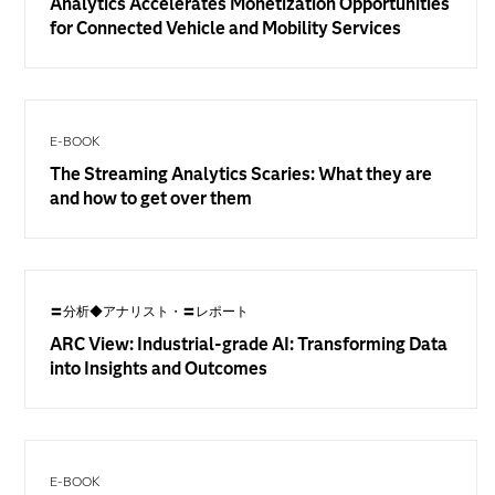
Analytics Accelerates Monetization Opportunities
for Connected Vehicle and Mobility Services
E-BOOK
The Streaming Analytics Scaries: What they are
and how to get over them
〓分析◆アナリスト・〓レポート
ARC View: Industrial-grade AI: Transforming Data
into Insights and Outcomes
E-BOOK