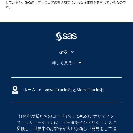
しているか、SASのソフトウェアの導入成功にともなう体験を共有しているもので
す。
探索
My SAS
詳しく見る...
SAS Viya
アナリティクス
SASを選ぶ理由
人工知能（AI）
アクセシビリティ
ホーム
クラウド・コンピューティング
Volvo Trucks社とMack Trucks社
イベント
データサイエンス
コミュニティ
デジタル・トランスフォーメーション
好奇心が私たちのコードです。SASのアナリティク
サポート
IoT
ス・ソリューションは、データをインテリジェンスに
ソリューション
変換し、世界中のお客様が大胆な新しい発見をして進