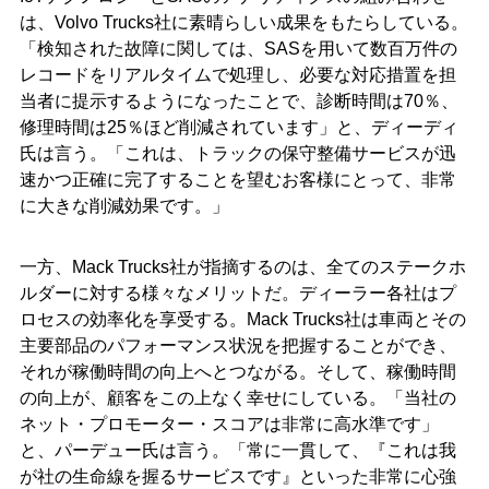
は、Volvo Trucks社に素晴らしい成果をもたらしている。
「検知された故障に関しては、SASを用いて数百万件の
レコードをリアルタイムで処理し、必要な対応措置を担
当者に提示するようになったことで、診断時間は70％、
修理時間は25％ほど削減されています」と、ディーディ
氏は言う。「これは、トラックの保守整備サービスが迅
速かつ正確に完了することを望むお客様にとって、非常
に大きな削減効果です。」
一方、Mack Trucks社が指摘するのは、全てのステークホ
ルダーに対する様々なメリットだ。ディーラー各社はプ
ロセスの効率化を享受する。Mack Trucks社は車両とその
主要部品のパフォーマンス状況を把握することができ、
それが稼働時間の向上へとつながる。そして、稼働時間
の向上が、顧客をこの上なく幸せにしている。「当社の
ネット・プロモーター・スコアは非常に高水準です」
と、パーデュー氏は言う。「常に一貫して、『これは我
が社の生命線を握るサービスです』といった非常に心強