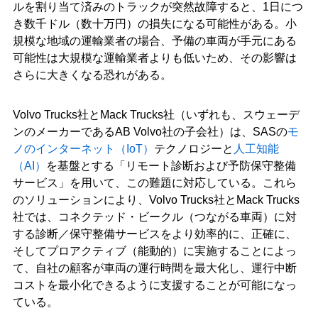
ルを割り当て済みのトラックが突然故障すると、1日につ
き数千ドル（数十万円）の損失になる可能性がある。小
規模な地域の運輸業者の場合、予備の車両が手元にある
可能性は大規模な運輸業者よりも低いため、その影響は
さらに大きくなる恐れがある。
Volvo Trucks社とMack Trucks社（いずれも、スウェーデ
ンのメーカーであるAB Volvo社の子会社）は、SASの
モ
ノのインターネット（IoT）
テクノロジーと
人工知能
（AI）
を基盤とする「リモート診断および予防保守整備
サービス」を用いて、この難題に対応している。これら
のソリューションにより、Volvo Trucks社とMack Trucks
社では、コネクテッド・ビークル（つながる車両）に対
する診断／保守整備サービスをより効率的に、正確に、
そしてプロアクティブ（能動的）に実施することによっ
て、自社の顧客が車両の運行時間を最大化し、運行中断
コストを最小化できるように支援することが可能になっ
ている。