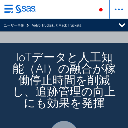
Skip
to
ユーザー事例
Volvo Trucks社とMack Trucks社
main
content
IoTデータと人工知
能（AI）の融合が稼
働停止時間を削減
し、追跡管理の向上
にも効果を発揮