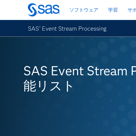
Skip
ソフトウェア
学習
サ
to
main
content
SAS
Event Stream Processing
®
SAS Event Stream
能リスト