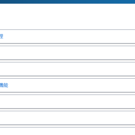
理
、最適化された処理
AS Event Stream Processingサーバーと低遅延
ingプロジェクト、入力ウィンドウ、および本稼働SAS Event Strea
ウィンドウ
ingの軽量展開スクリプトを使用すると、コンテナ化されたSAS Event S
タの収集を高速化する組み込みの測定サーバー
機能
Stream Processingのすべての機能も展開できます。
用と接続に関する機能
持され、最大のパフォーマンスを確保
ータストリームの入力ソース、関心のあるパターン、および派
gの新しい組み込みKubernetes Operatorフレームワークを使用
展開、アップグレード、スケーラビリティを簡素化します。
d Analytic Services（CAS）、またはパブリック ク
分析とデータ操作
、画像など）のどちらについてもライブ・データ・ストリーム
をインストリームで開発し、結果のモデル更新をスコアウィンドウに
e IoT Event Hubからイベントを取り込むためのMicrosoft Az
トレーニング済みのSASとオープンソース（PythonおよびO
singのAzure IoT Edge Hub統合でサポートされています。
キャッシング用の保管領域などを用いて、処理スピードをカス
用する学習モデルをサポート
ポートにより、ユーザーは多様な継続学習アルゴリズムのため
クライブ）に対応したすぐに使える定義済みコネクタ：