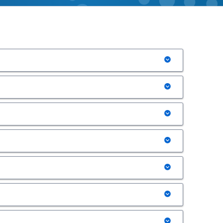
の応答時間（ミリ秒単位、ミリ秒未満）
m Processingサーバーに関してイベント利用状況をモ
tream Processingをより高速、簡単にリソースを
生出力アクションを指定可能ストリーミング・
して、クラウド上でリソースを動的にスケーリングし、パブリ
ラウド・プロバイダーとプライベート クラウ・ドプロバイ
の発行と受信を行うことができる豊富なデー
引き渡し
ure Event Hub統合を有効化Azure IoT
NNX形式）モデルを現在のイベントに適用。また、
タマイズすることが可能
のスコアリング／学習のウィンドウを作成する