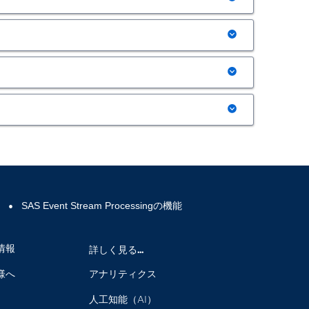
らには、トレーニングとスコアリングを一緒にバンドル
用されます。これには以下が含まれます。
使用したイベントの自動配信をサポートし、各プロジェク
フェールオーバー、ネイティブ・フェールオーバ
が容易になるため、アダプタ・オーケストレーションが
環境が利用可能で、ESPストリーミング・プロジェ
ストリーミング・アナリティクス・ウィンドウ（スコ
使いやすいインターフェイスを使用して反復可能な展開
で自動化された統合とモニタリングを実現できます。
nt Stream Processingプロジェクトに
る簡素化された導入展開のために、小規模かつ設定可能なディス
ト操作を適用
：
ning and Machine Learningのモデル群
rocessingプロジェクトの運用化を簡素化
rコンテナによる導入展開をサポート
て使用
のイベント使用パターンを特定
のサポートには以下が含まれます。
取得済みのマイクロアナリティック・サービス・テクノロ
サポート一覧表については「データドライバーのサポート」を
使用したマルチテナント対応
スについて、ログオンサポートによるセキュアなアクセスを確
サポート
onインターフェイスを用いてイベントの開発、パブリッ
g
SAS Event Stream Processingの機能
ル推論のサポート
ngに対するイベントのパブリッシュやサブスクライブを実行
ーションへの組み込みに対応
情報
詳しく見る...
の管理と構成
様へ
アナリティクス
ード
バージド・データ・プラットフォームと連携して機能
ス統計を網羅するモニタリング
え、目的の要素の特定の挙動を検査することが可
人工知能（AI）