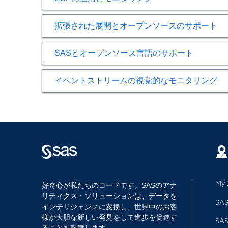
計算（Calculate） – オフラインA
ことが可能です。モデルを周期的に更新する
SAS ESP Kubernetes Load 
イベントストリーム処理アクティビティの成
ESPの運用とモニタリング
アダプタコネクタによってSAS Event 
する学習モデルを用いて利用
トの展開時の構成も簡素化します。
ローコードのグラフィカル開発環境またはデータ・
ー、保持機能を利用しない保証型配信、その
ストリーミング線形回帰
簡素化（コネクタ・オーケストレーショ
拡張された展開とオープンソースのサポート
モデルスーパーバイザ – 展開するモデ
クトの設計、テスト、バージョン管理、パブ
ストリーミング・ロジスティック回帰分
Aerospike（プラグイン・テクノロジー
モデルリーダー – SASモデルとオープ
ストリーミングデータソース接続用のAmazon Web
拡張された展開とオープンソ
全てのイベント・メタデータに対する完全か
サポート・ベクター・マシン（SVM）：
エッジまたはクラウドのSAS Event Str
Amazon Web Services：KinesisおよびRed
ア枠など）に対してモデルをパブリッシ
解析モデルは、SAS Model Manag
SASとオープンソース言語のサポート
k平均法クラスタリング
計画を構築および管理
マルチテナントおよびマルチユーザー環境と
Apache Camel
SASとオープンソース言語の
Model Managerのモデル・リポジトリを
レコメンダ
SAS Event Stream ProcessingをI
Audio data
サーバーのコレクションをモニタリング
組み込むことが可能
イベントストリームの視覚的なモニタリング
t分布型確率的近傍埋め込み法（t-SNE）
Axeda
デプロイメント・エラーを特定し、要注
SAS Event Stream Processi
大規模な解析モデルのフィルタリングと
イベントストリームの視覚的
BACNET
SAS Event Stream Proces
®
SAS Event Stream Processi
SAS Event Stream Processing for SAS Viya
ク・フットプリントを実現
SASログオンによる認証により、ユーザ
Cassandra
迅速な自動化とユーザー・プロンプトのための反
をSAS Event Stream Processingに展開
SAS Event Stream Processing
ネイティブのViya Postgresを、
組み込みの画像処理（トリミング、サイ
Common Event Format（CEF）
測定サーバーの表示で消費されるマイナ
ストリーミング・データとSAS Event St
ビデオ・エンコーディング
SAS Event Stream Process
SAS Event Stream Processing Pyth
Database ODBC：IBM DB2、Or
新しいSAS Event Stream Proc
クラウド内のESPサーバー用に配信される新しい
Butterworthフィルタ
SAS Event Stream Process
ジーを使用したPythonのネイティブ・イン
参照してください。
ESP クラスター・サーバーのモニタリ
SAS Event Stream Proces
Cepstrum変換
強化されたテストモードにより、最も重要な
保
Event Stream Processor
シュ、テスト、ストリーミングを行える
エッジ（オンサイト）およびクラウド（Doc
変化の検出
ESPサーバーのモニタリング
リアルタイム・ストリーミング・ダッシュボー
ファイル/ソケット
ESP Serverポッドの自動作成と破棄
Pythonパブリッシュ／サブスクライブAPI –
Chebyshev Type IまたはType IIフィルタ
Streamviewerのリアルタイムの洞察
My 
HDAT Reader
クラスター化されたKubernetesポ
好奇心が私たちのコードです。SASのアナ
応答の高速化とカスタム出力ウィンドウの
サポートされているSASプログラミング言語には、S
密度ベースのクラスタリング（DBSCAN
信頼性と高速性に優れたSAS Event Stream
リティクス・ソリューションは、データを
HDFS
ESP Kubernetes演算子フレームワ
デバッグを簡素化するためのESPサーバ
SAS
ディリクレ・ガウス混合モデル
ストリーミング・アクティビティのカス
インテリジェンスに変換し、世界中のお客
MapRストリーム・サポート – Kafka
IBM WebSphere MQ
ESPハートビート・モニタリング、ES
分布フィッティング
様が大胆な新しい発見をして進歩を促進す
テストモード以外でプロジェクトを実行し、
対話操作型のフィルタ機能やクエリ機能
することが認証済み
JMS
SA
SAS ESP Serverモニタリングのため
当てはめの統計量