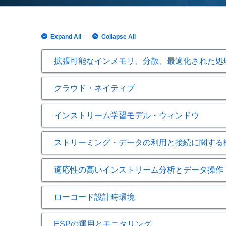
Expand All
Collapse All
拡張可能なインメモリ、分散、最適化された処
拡張可能なインメモリ、分散
クラウド・ネイティブ
クラウド・ネイティブ
毎秒数百万件という大量のイベント処理するためのS
インストリーム学習モデル・ウィンドウ
個々のSAS Event Stream Process
インストリーム学習モデル・
新しいSAS Event Stream Process
ニタリングおよび記録し、イベント利用デー
ストリーミング・データの利用と接続に関する
抑えながら展開できるだけでなく、SAS Event 
ストリーミング・データの利
維持および集約されるデータはメモリ内に保
異なるウィンドウタイプを組み合わせて、デ
SAS Event Stream Processin
適応性の高いインストリーム分析とデータ操作
モデル・ウィンドウには以下が含まれます。
ックまたはプライベートのクラウドにおける
分散型グリッド・アーキテクチャ、SAS Clou
適応性の高いインストリーム
構造化データと非構造化データ（映像、音声
学習（Train） – 高度な分析モデル
ダー（AzureおよびAWSサポート）を活用
ローコード設計時環境
KafkaまたはネイティブSDKサポートを使用してAzur
タ・コネクタ
スコア – スコア出力を生成するために、
ローコード設計時環境
Edge統合は、SAS Event Stream Proces
柔軟なスレッドプール・サイズ調整機能や、
トレーニングとスコアリングの両方を利
機械学習ストリーミング・アルゴリズムのサ
読み取りと書き込み（パブリッシュとサブス
ESPの運用とモニタリング